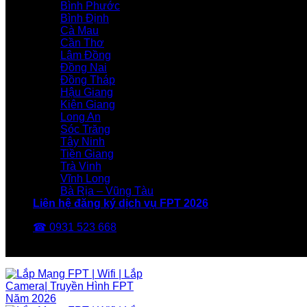
Bình Phước
Bình Định
Cà Mau
Cần Thơ
Lâm Đồng
Đồng Nai
Đồng Tháp
Hậu Giang
Kiên Giang
Long An
Sóc Trăng
Tây Ninh
Tiền Giang
Trà Vinh
Vĩnh Long
Bà Rịa – Vũng Tàu
Liên hệ đăng ký dịch vụ FPT 2026
☎ 0931 523 668
FPT Telecom -Nhà Mạng FPT