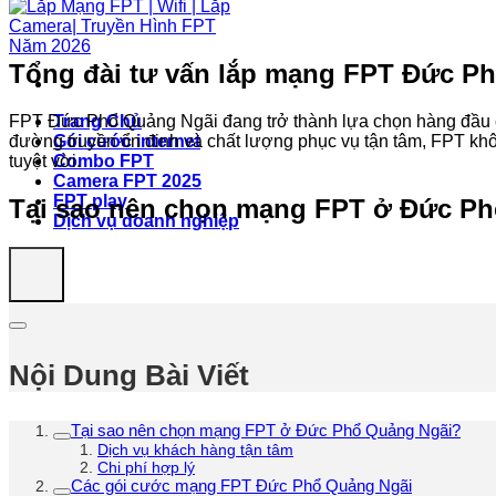
Tổng đài tư vấn lắp mạng FPT Đức Phổ
FPT Đức Phổ Quảng Ngãi đang trở thành lựa chọn hàng đầu của
Trang Chủ
đường truyền ổn định và chất lượng phục vụ tận tâm, FPT khôn
Gói cước internet
tuyệt vời.
Combo FPT
Camera FPT 2025
FPT play
Tại sao nên chọn mạng FPT ở Đức P
Dịch vụ doanh nghiệp
Nội Dung Bài Viết
Tại sao nên chọn mạng FPT ở Đức Phổ Quảng Ngãi?
Dịch vụ khách hàng tận tâm
Chi phí hợp lý
Các gói cước mạng FPT Đức Phổ Quảng Ngãi