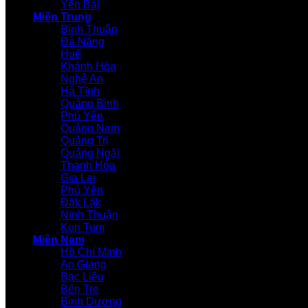
Yên Bái
Miền Trung
Bình Thuận
Đà Nẵng
Huế
Khánh Hòa
Nghệ An
Hà Tĩnh
Quảng Bình
Phú Yên
Quảng Nam
Quảng Trị
Quảng Ngãi
Thanh Hóa
Gia Lai
Phú Yên
Đăk Lăk
Ninh Thuận
Kon Tum
Miền Nam
Hồ Chí Minh
An Giang
Bạc Liêu
Bến Tre
Bình Dương