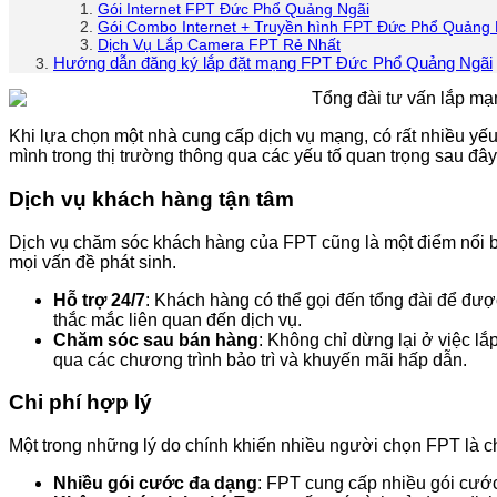
Gói Internet FPT Đức Phổ Quảng Ngãi
Gói Combo Internet + Truyền hình FPT Đức Phổ Quảng 
Dịch Vụ Lắp Camera FPT Rẻ Nhất
Hướng dẫn đăng ký lắp đặt mạng FPT Đức Phổ Quảng Ngãi
Khi lựa chọn một nhà cung cấp dịch vụ mạng, có rất nhiều y
mình trong thị trường thông qua các yếu tố quan trọng sau đây
Dịch vụ khách hàng tận tâm
Dịch vụ chăm sóc khách hàng của FPT cũng là một điểm nổi b
mọi vấn đề phát sinh.
Hỗ trợ 24/7
: Khách hàng có thể gọi đến tổng đài để được
thắc mắc liên quan đến dịch vụ.
Chăm sóc sau bán hàng
: Không chỉ dừng lại ở việc lắ
qua các chương trình bảo trì và khuyến mãi hấp dẫn.
Chi phí hợp lý
Một trong những lý do chính khiến nhiều người chọn FPT là chi
Nhiều gói cước đa dạng
: FPT cung cấp nhiều gói cướ