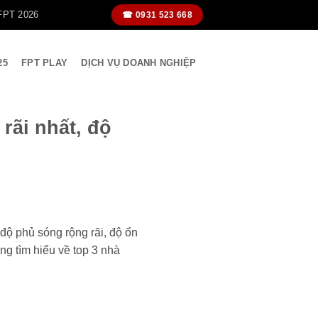
FPT 2026
☎ 0931 523 668
25
FPT PLAY
DỊCH VỤ DOANH NGHIỆP
rãi nhất, độ
độ phủ sóng rộng rãi, độ ổn
ùng tìm hiểu về top 3 nhà