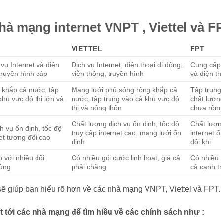
hà mạng internet VNPT , Viettel và F
VIETTEL
FPT
vụ Internet và điện
Dịch vụ Internet, điện thoại di động,
Cung cấp 
 truyền hình cáp
viễn thông, truyền hình
và điện t
 khắp cả nước, tập
Mạng lưới phủ sóng rộng khắp cả
Tập trung
khu vực đô thị lớn và
nước, tập trung vào cả khu vực đô
chất lượn
thị và nông thôn
chưa rộng
Chất lượng dịch vụ ổn định, tốc độ
Chất lượng
h vụ ổn định, tốc độ
truy cập internet cao, mạng lưới ổn
internet 
net tương đối cao
định
đôi khi
 với nhiều đối
Có nhiều gói cước linh hoạt, giá cả
Có nhiều ư
dùng
phải chăng
cả cạnh t
ẽ giúp bạn hiểu rõ hơn về các nhà mạng VNPT, Viettel và FPT.
iết tới các nhà mạng để tìm hiều về các chính sách như :