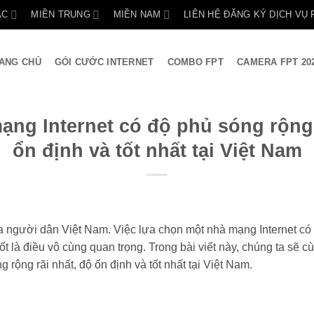
ẮC
MIỀN TRUNG
MIỀN NAM
LIÊN HỆ ĐĂNG KÝ DỊCH VỤ 
ANG CHỦ
GÓI CƯỚC INTERNET
COMBO FPT
CAMERA FPT 20
ạng Internet có độ phủ sóng rộng 
ổn định và tốt nhất tại Việt Nam
a người dân Việt Nam. Việc lựa chọn một nhà mạng Internet có 
ốt là điều vô cùng quan trọng. Trong bài viết này, chúng ta sẽ c
 rộng rãi nhất, độ ổn định và tốt nhất tại Việt Nam.