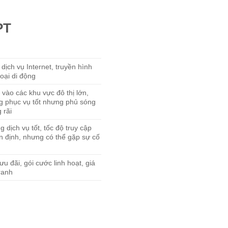
PT
dịch vụ Internet, truyền hình
hoại di động
 vào các khu vực đô thị lớn,
g phục vụ tốt nhưng phủ sóng
 rãi
 dịch vụ tốt, tốc độ truy cập
ổn định, nhưng có thể gặp sự cố
u đãi, gói cước linh hoạt, giá
ranh