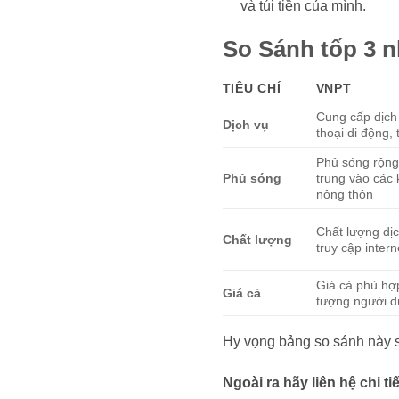
và túi tiền của mình.
So Sánh tốp 3 n
TIÊU CHÍ
VNPT
Cung cấp dịch 
Dịch vụ
thoại di động,
Phủ sóng rộng
Phủ sóng
trung vào các 
nông thôn
Chất lượng dịc
Chất lượng
truy cập inter
Giá cả phù hợp
Giá cả
tượng người 
Hy vọng bảng so sánh này s
Ngoài ra hãy liên hệ chi t