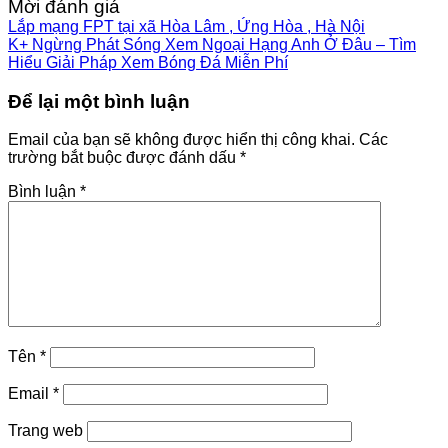
Mời đánh giá
Lắp mạng FPT tại xã Hòa Lâm , Ứng Hòa , Hà Nội
K+ Ngừng Phát Sóng Xem Ngoại Hạng Anh Ở Đâu – Tìm
Hiểu Giải Pháp Xem Bóng Đá Miễn Phí
Để lại một bình luận
Email của bạn sẽ không được hiển thị công khai.
Các
trường bắt buộc được đánh dấu
*
Bình luận
*
Tên
*
Email
*
Trang web