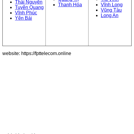
Thái Nguyên
Thanh Hóa
Vĩnh Long
Tuyên Quang
Vũng Tàu
Vĩnh Phúc
Long An
Yên Bái
website: https://fpttelecom.online