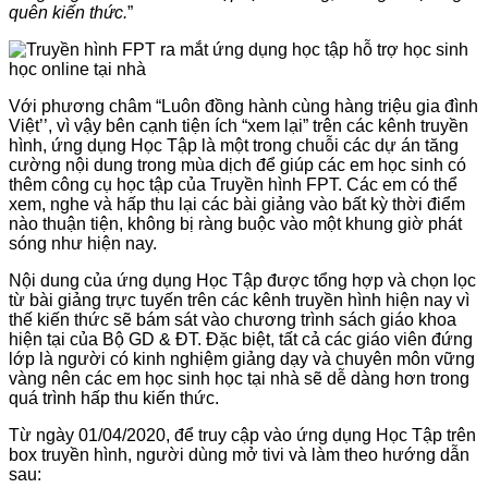
quên kiến thức.
”
Với phương châm “Luôn đồng hành cùng hàng triệu gia đình
Việt’’, vì vậy bên cạnh tiện ích “xem lại” trên các kênh truyền
hình, ứng dụng Học Tập là một trong chuỗi các dự án tăng
cường nội dung trong mùa dịch để giúp các em học sinh có
thêm công cụ học tập của Truyền hình FPT. Các em có thể
xem, nghe và hấp thu lại các bài giảng vào bất kỳ thời điểm
nào thuận tiện, không bị ràng buộc vào một khung giờ phát
sóng như hiện nay.
Nội dung của ứng dụng Học Tập được tổng hợp và chọn lọc
từ bài giảng trực tuyến trên các kênh truyền hình hiện nay vì
thế kiến thức sẽ bám sát vào chương trình sách giáo khoa
hiện tại của Bộ GD & ĐT. Đặc biệt, tất cả các giáo viên đứng
lớp là người có kinh nghiệm giảng dạy và chuyên môn vững
vàng nên các em học sinh học tại nhà sẽ dễ dàng hơn trong
quá trình hấp thu kiến thức.
Từ ngày 01/04/2020, để truy cập vào ứng dụng Học Tập trên
box truyền hình, người dùng mở tivi và làm theo hướng dẫn
sau: