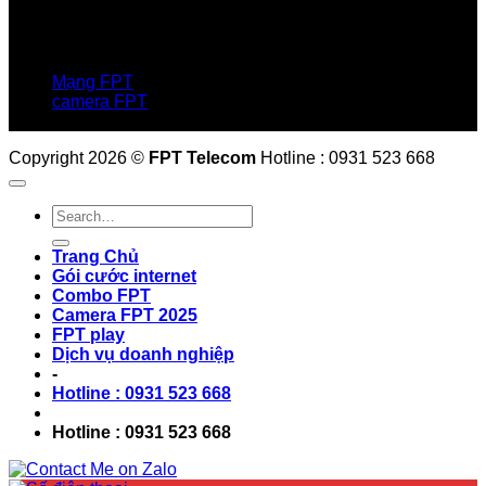
LIÊN HỆ
Hotline:0931 523 668
Báo hỏng :
1900 6600
Mạng FPT
camera FPT
Email: QuyetPN@fpt.com
Copyright 2026 ©
FPT Telecom
Hotline : 0931 523 668
Trang Chủ
Gói cước internet
Combo FPT
Camera FPT 2025
FPT play
Dịch vụ doanh nghiệp
-
Hotline : 0931 523 668
Hotline : 0931 523 668