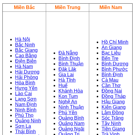
Miền Bắc
Miền Trung
Miền Nam
Hà Nội
Hồ Chí Minh
Bắc Ninh
An Giang
Bắc Giang
Đà Nẵng
Bạc Liêu
Cao Bằng
Bình Định
Bến Tre
Điện Biên
Bình Thuận
Bình Dương
Hà Nam
Đăk Lăk
Bình Phước
Hải Dương
Gia Lai
Bình Định
Hải Phòng
Hà Tĩnh
Cà Mau
Hòa Bình
Huế
Cần Thơ
Hưng Yên
Khánh Hòa
Đồng Nai
Lào Cai
Kon Tum
Đồng Tháp
Lạng Sơn
Nghệ An
Hậu Giang
Nam Định
Ninh Thuận
Kiên Giang
Ninh Bình
Phú Yên
Lâm Đồng
Phú Thọ
Quảng Bình
Sóc Trăng
Quảng Ninh
Quảng Nam
Tây Ninh
Sơn La
Quảng Ngãi
Tiền Giang
Thái Bình
Quảng Trị
Trà Vinh