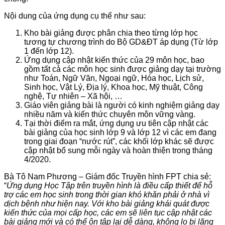
Nội dung của ứng dụng cụ thể như sau:
Kho bài giảng được phân chia theo từng lớp học
tương tự chương trình do Bộ GD&ĐT áp dụng (Từ lớp
1 đến lớp 12).
Ứng dụng cập nhật kiến thức của 29 môn học, bao
gồm tất cả các môn học sinh được giảng dạy tại trường
như Toán, Ngữ Văn, Ngoại ngữ, Hóa học, Lịch sử,
Sinh học, Vật Lý, Địa lý, Khoa học, Mỹ thuật, Công
nghệ, Tự nhiên – Xã hội, …
Giáo viên giảng bài là người có kinh nghiệm giảng dạy
nhiều năm và kiến thức chuyên môn vững vàng.
Tại thời điểm ra mắt, ứng dụng ưu tiên cập nhật các
bài giảng của học sinh lớp 9 và lớp 12 vì các em đang
trong giai đoạn “nước rút”, các khối lớp khác sẽ được
cập nhật bổ sung mỗi ngày và hoàn thiện trong tháng
4/2020.
Bà Tô Nam Phương – Giám đốc Truyền hình FPT chia sẻ:
“
Ứng dụng Học Tập trên truyền hình là điều cấp thiết để hỗ
trợ các em học sinh trong thời gian khó khăn phải ở nhà vì
dịch bệnh như hiện nay. Với kho bài giảng khái quát được
kiến thức của mọi cấp học, các em sẽ liên tục cập nhật các
bài giảng mới và có thể ôn tập lại dễ dàng, không lo bị lãng