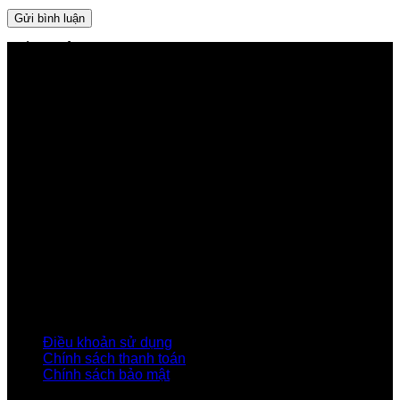
GIỚI THIỆU FPT TELECOM
Công ty Cổ phần Viễn thông FPT
Tầng 9, Block A, FPT Tower 10 Phạm Văn Bạch, Cầu
Giấy, Hà Nội
Về Chúng Tôi
Giới thiệu FPT
Liên kết Thành viên
Khách hàng Đối tác
Tuyển dụng
Tập đoàn FPT
Điều Khoản, Chính Sách
Điều khoản sử dụng
Chính sách thanh toán
Chính sách bảo mật