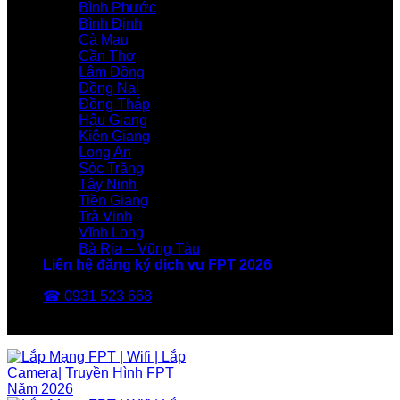
Bình Phước
Bình Định
Cà Mau
Cần Thơ
Lâm Đồng
Đồng Nai
Đồng Tháp
Hậu Giang
Kiên Giang
Long An
Sóc Trăng
Tây Ninh
Tiền Giang
Trà Vinh
Vĩnh Long
Bà Rịa – Vũng Tàu
Liên hệ đăng ký dịch vụ FPT 2026
☎ 0931 523 668
FPT Telecom -Nhà Mạng FPT