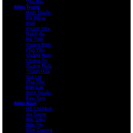
Yên Bái
Miền Trung
Bình Thuận
Đà Nẵng
Huế
Khánh Hòa
Nghệ An
Hà Tĩnh
Quảng Bình
Phú Yên
Quảng Nam
Quảng Trị
Quảng Ngãi
Thanh Hóa
Gia Lai
Phú Yên
Đăk Lăk
Ninh Thuận
Kon Tum
Miền Nam
Hồ Chí Minh
An Giang
Bạc Liêu
Bến Tre
Bình Dương