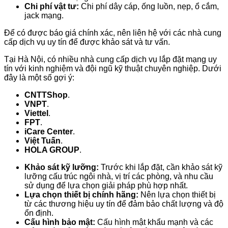
Chi phí vật tư:
Chi phí dây cáp, ống luồn, nẹp, ổ cắm,
jack mạng.
Để có được báo giá chính xác, nên liên hệ với các nhà cung
cấp dịch vụ uy tín để được khảo sát và tư vấn.
Tại Hà Nội, có nhiều nhà cung cấp dịch vụ lắp đặt mạng uy
tín với kinh nghiệm và đội ngũ kỹ thuật chuyên nghiệp. Dưới
đây là một số gợi ý:
CNTTShop
.
VNPT
.
Viettel
.
FPT
.
iCare Center
.
Việt Tuấn
.
HOLA GROUP
.
Khảo sát kỹ lưỡng:
Trước khi lắp đặt, cần khảo sát kỹ
lưỡng cấu trúc ngôi nhà, vị trí các phòng, và nhu cầu
sử dụng để lựa chọn giải pháp phù hợp nhất.
Lựa chọn thiết bị chính hãng:
Nên lựa chọn thiết bị
từ các thương hiệu uy tín để đảm bảo chất lượng và độ
ổn định.
Cấu hình bảo mật:
Cấu hình mật khẩu mạnh và các