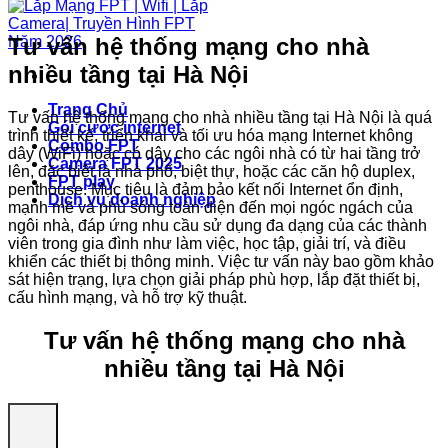
Tư vấn hệ thống mạng cho nhà
nhiều tầng tại Hà Nội
Trang Chủ
Tư vấn hệ thống mạng cho nhà nhiều tầng tại Hà Nội là quá
Gói cước internet
trình thiết kế, triển khai và tối ưu hóa mạng Internet không
Combo FPT
dây (WiFi) hoặc có dây cho các ngôi nhà có từ hai tầng trở
Camera FPT 2025
lên, đặc biệt là nhà phố, biệt thự, hoặc các căn hộ duplex,
FPT play
penthouse. Mục tiêu là đảm bảo kết nối Internet ổn định,
Dịch vụ doanh nghiệp
mạnh mẽ và phủ sóng toàn diện đến mọi ngóc ngách của
ngôi nhà, đáp ứng nhu cầu sử dụng đa dạng của các thành
viên trong gia đình như làm việc, học tập, giải trí, và điều
khiển các thiết bị thông minh. Việc tư vấn này bao gồm khảo
sát hiện trạng, lựa chọn giải pháp phù hợp, lắp đặt thiết bị,
cấu hình mạng, và hỗ trợ kỹ thuật.
Tư vấn hệ thống mạng cho nhà
nhiều tầng tại Hà Nội