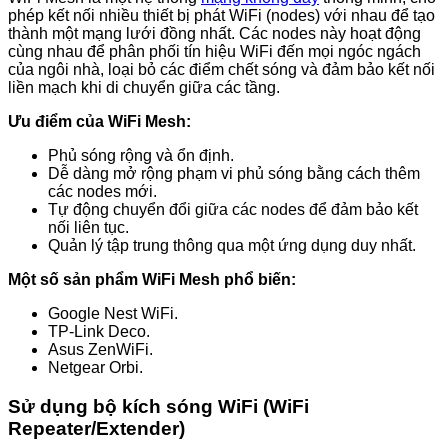
phép kết nối nhiều thiết bị phát WiFi (nodes) với nhau để tạo
thành một mạng lưới đồng nhất. Các nodes này hoạt động
cùng nhau để phân phối tín hiệu WiFi đến mọi ngóc ngách
của ngôi nhà, loại bỏ các điểm chết sóng và đảm bảo kết nối
liền mạch khi di chuyển giữa các tầng.
Ưu điểm của WiFi Mesh:
Phủ sóng rộng và ổn định.
Dễ dàng mở rộng phạm vi phủ sóng bằng cách thêm
các nodes mới.
Tự động chuyển đổi giữa các nodes để đảm bảo kết
nối liên tục.
Quản lý tập trung thông qua một ứng dụng duy nhất.
Một số sản phẩm WiFi Mesh phổ biến:
Google Nest WiFi.
TP-Link Deco.
Asus ZenWiFi.
Netgear Orbi.
Sử dụng bộ kích sóng WiFi (WiFi
Repeater/Extender)