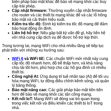
biện pháp bảo mật khác để bảo vệ mạng khỏi các truy
cập trái phép.
Cập nhật firmware:
Thường xuyên cập nhật firmware
cho router và các thiết bị mạng khác để vá các lỗ hổng
bảo mật và cải thiện hiệu suất.
Kiểm tra tốc độ:
Định kỳ kiểm tra tốc độ mạng để đảm
bảo hoạt động ổn định.
Liên hệ hỗ trợ:
Nếu gặp bất kỳ vấn đề gì, hãy liên hệ
với nhà cung cấp dịch vụ để được hỗ trợ kịp thời.
Trong tương lai, mạng WiFi cho nhà nhiều tầng sẽ tiếp tục
phát triển với những xu hướng sau:
WiFi 6
và WiFi 6E:
Các chuẩn WiFi mới nhất này cung
cấp tốc độ nhanh hơn, độ trễ thấp hơn, và khả năng
chịu tải tốt hơn, phù hợp cho các hộ gia đình có nhiều
thiết bị.
Công nghệ AI:
Ứng dụng trí tuệ nhân tạo (AI) để tối ưu
hóa mạng WiFi, tự động điều chỉnh kênh sóng, và quản
lý băng thông.
Bảo mật nâng cao:
Các giải pháp bảo mật tiên tiến
hơn để bảo vệ mạng khỏi các tấn công mạng.
Kết nối IoT:
Mạng WiFi sẽ đóng vai trò quan trọng
trong việc kết nối và điều khiển các thiết bị IoT trong
nhà.