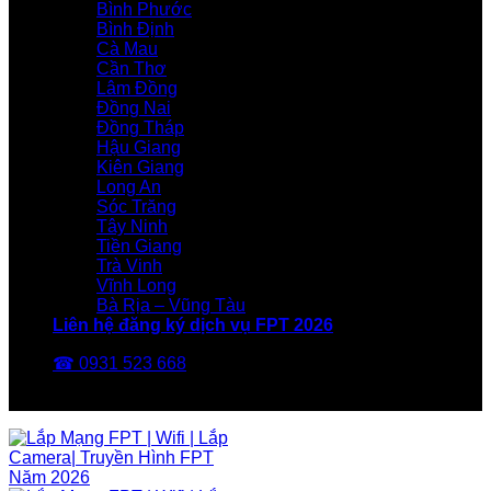
Bình Phước
Bình Định
Cà Mau
Cần Thơ
Lâm Đồng
Đồng Nai
Đồng Tháp
Hậu Giang
Kiên Giang
Long An
Sóc Trăng
Tây Ninh
Tiền Giang
Trà Vinh
Vĩnh Long
Bà Rịa – Vũng Tàu
Liên hệ đăng ký dịch vụ FPT 2026
☎ 0931 523 668
FPT Telecom -Nhà Mạng FPT