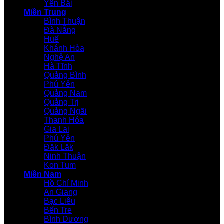
Yên Bái
Miền Trung
Bình Thuận
Đà Nẵng
Huế
Khánh Hòa
Nghệ An
Hà Tĩnh
Quảng Bình
Phú Yên
Quảng Nam
Quảng Trị
Quảng Ngãi
Thanh Hóa
Gia Lai
Phú Yên
Đăk Lăk
Ninh Thuận
Kon Tum
Miền Nam
Hồ Chí Minh
An Giang
Bạc Liêu
Bến Tre
Bình Dương