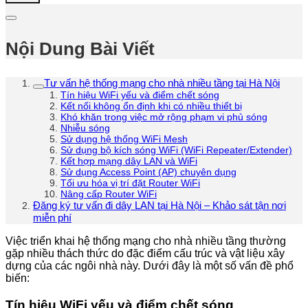
Nội Dung Bài Viết
Tư vấn hệ thống mạng cho nhà nhiều tầng tại Hà Nội
Tín hiệu WiFi yếu và điểm chết sóng
Kết nối không ổn định khi có nhiều thiết bị
Khó khăn trong việc mở rộng phạm vi phủ sóng
Nhiễu sóng
Sử dụng hệ thống WiFi Mesh
Sử dụng bộ kích sóng WiFi (WiFi Repeater/Extender)
Kết hợp mạng dây LAN và WiFi
Sử dụng Access Point (AP) chuyên dụng
Tối ưu hóa vị trí đặt Router WiFi
Nâng cấp Router WiFi
Đăng ký tư vấn đi dây LAN tại Hà Nội – Khảo sát tận nơi
miễn phí
Việc triển khai hệ thống mạng cho nhà nhiều tầng thường
gặp nhiều thách thức do đặc điểm cấu trúc và vật liệu xây
dựng của các ngôi nhà này. Dưới đây là một số vấn đề phổ
biến:
Tín hiệu WiFi yếu và điểm chết sóng