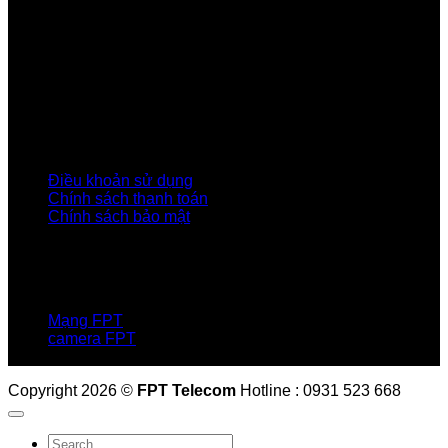
Về Chúng Tôi
Giới thiệu FPT
Liên kết Thành viên
Khách hàng Đối tác
Tuyển dụng
Tập đoàn FPT
Điều Khoản, Chính Sách
Điều khoản sử dụng
Chính sách thanh toán
Chính sách bảo mật
LIÊN HỆ
Hotline:0931 523 668
Báo hỏng :
1900 6600
Mạng FPT
camera FPT
Email: QuyetPN@fpt.com
Copyright 2026 ©
FPT Telecom
Hotline : 0931 523 668