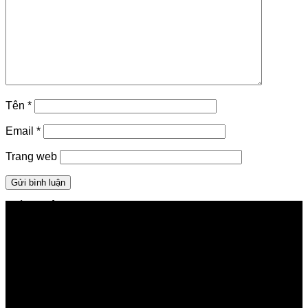
Tên
*
Email
*
Trang web
GIỚI THIỆU FPT TELECOM
Công ty Cổ phần Viễn thông FPT
Tầng 9, Block A, FPT Tower 10 Phạm Văn Bạch, Cầu
Giấy, Hà Nội