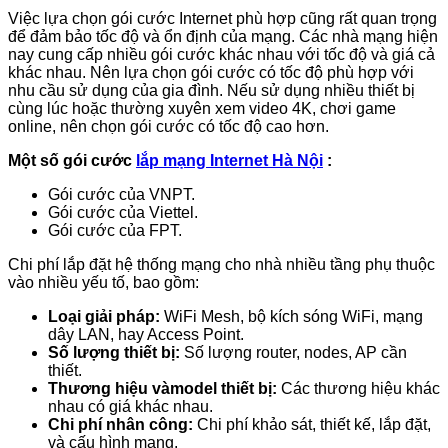
Việc lựa chọn gói cước Internet phù hợp cũng rất quan trọng
để đảm bảo tốc độ và ổn định của mạng. Các nhà mạng hiện
nay cung cấp nhiều gói cước khác nhau với tốc độ và giá cả
khác nhau. Nên lựa chọn gói cước có tốc độ phù hợp với
nhu cầu sử dụng của gia đình. Nếu sử dụng nhiều thiết bị
cùng lúc hoặc thường xuyên xem video 4K, chơi game
online, nên chọn gói cước có tốc độ cao hơn.
Một số gói cước
lắp mạng Internet Hà Nội
:
Gói cước của VNPT.
Gói cước của Viettel.
Gói cước của FPT.
Chi phí lắp đặt hệ thống mạng cho nhà nhiều tầng phụ thuộc
vào nhiều yếu tố, bao gồm:
Loại giải pháp:
WiFi Mesh, bộ kích sóng WiFi, mạng
dây LAN, hay Access Point.
Số lượng thiết bị:
Số lượng router, nodes, AP cần
thiết.
Thương hiệu vàmodel thiết bị:
Các thương hiệu khác
nhau có giá khác nhau.
Chi phí nhân công:
Chi phí khảo sát, thiết kế, lắp đặt,
và cấu hình mạng.