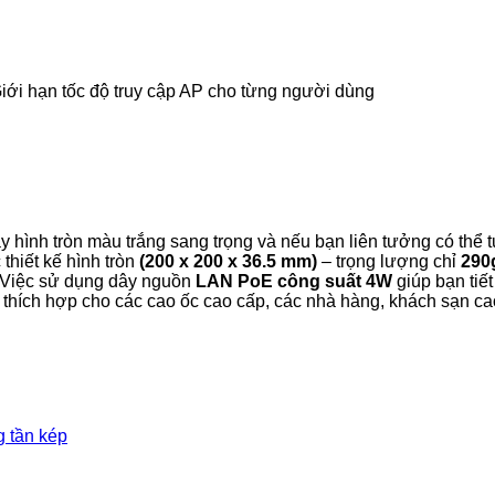
iới hạn tốc độ truy cập AP cho từng người dùng
bay hình tròn màu trắng sang trọng và nếu bạn liên tưởng có thể
thiết kế hình tròn
(200 x 200 x 36.5 mm)
– trọng lượng chỉ
290
. Việc sử dụng dây nguồn
LAN PoE công suất 4W
giúp bạn tiết
ng thích hợp cho các cao ốc cao cấp, các nhà hàng, khách sạn 
g tần kép