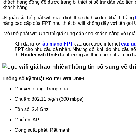
khách hàng đóng để được trang bị thiết bị sẽ trừ dần vào tiề
khách hàng.
-Ngoài các bộ phát wifi mặc định theo dịch vụ khi khách hàng
năng cao cấp của FPT như thiết bị wifi không dây với tên gọi U
-Với bộ phát wifi Unifi thì giá cung cấp cho khách hàng với giá
Khi đăng ký
lắp mạng FPT
các gói cước internet
cáp q
FPT
cho nhu cầu cá nhân. Nhưng đôi khi, do nhu cầu s
thì
Router wifi UniFi
là phương án thích hợp nhất cho b
Thông tin bổ sung về thiế
Thông số kỹ thuật Router Wifi UniFi
Chuyên dụng: Trong nhà
Chuẩn: 802.11 b/g/n (300 mbps)
Tần số: 2.4 Ghz
Chế độ: AP
Công suất phát: Rất mạnh