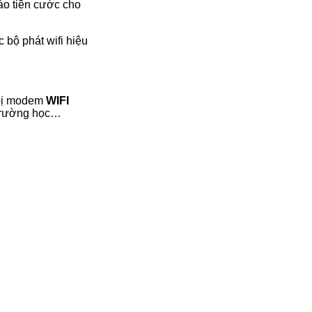
vào tiền cước cho
 bộ phát wifi hiệu
 bị modem
WIFI
 trường học…