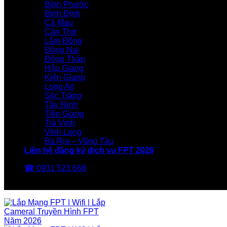
Bình Phước
Bình Định
Cà Mau
Cần Thơ
Lâm Đồng
Đồng Nai
Đồng Tháp
Hậu Giang
Kiên Giang
Long An
Sóc Trăng
Tây Ninh
Tiền Giang
Trà Vinh
Vĩnh Long
Bà Rịa – Vũng Tàu
Liên hệ đăng ký dịch vụ FPT 2026
☎ 0931 523 668
FPT Telecom -Nhà Mạng FPT