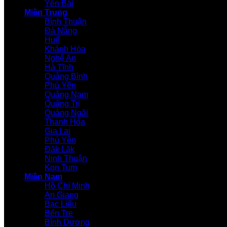
Yên Bái
Miền Trung
Bình Thuận
Đà Nẵng
Huế
Khánh Hòa
Nghệ An
Hà Tĩnh
Quảng Bình
Phú Yên
Quảng Nam
Quảng Trị
Quảng Ngãi
Thanh Hóa
Gia Lai
Phú Yên
Đăk Lăk
Ninh Thuận
Kon Tum
Miền Nam
Hồ Chí Minh
An Giang
Bạc Liêu
Bến Tre
Bình Dương