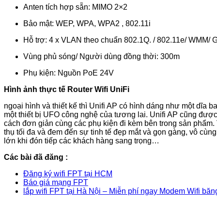
Anten tích hợp sẵn: MIMO 2×2
Bảo mật: WEP, WPA, WPA2 , 802.11i
Hỗ trợ: 4 x VLAN theo chuẩn 802.1Q. / 802.11e/ WMM/ G
Vùng phủ sóng/ Người dùng đồng thời: 300m
Phụ kiện: Nguồn PoE 24V
Hình ảnh thực tế Router Wifi UniFi
ngoại hình và thiết kế thì Unifi AP có hình dáng như một dĩa 
một thiết bị UFO công nghệ của tương lai. Unifi AP cũng được 
cách đơn giản cùng các phụ kiện đi kèm bên trong sản phẩm
thụ tối đa và đem đến sự tinh tế đẹp mắt và gọn gàng, vô cù
lớn khi đón tiếp các khách hàng sang trọng…
Các bài đã đăng :
Đăng ký wifi FPT tại HCM
Báo giá mạng FPT
lắp wifi FPT tại Hà Nội – Miễn phí ngay Modem Wifi băn