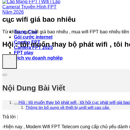
cục wifi giá bao nhiêu
Từ khóa : cục wifi giá bao nhiêu , mua wifi FPT bao nhiêu tiền
Trang Chủ
Gói cước internet
Combo FPT
Hỏi : tôi muốn thay bộ phát wifi , tôi 
Camera FPT 2025
FPT play
Dịch vụ doanh nghiệp
Nội Dung Bài Viết
Hỏi : tôi muốn thay bộ phát wifi , tôi hỏi cục phát wifi giá ba
Thông tin bổ sung về thiết bị unifi wifi cao cấp
Trả lời :
-Hiện nay , Modem Wifi FPT Telecom cung cấp chủ yếu dành ưu