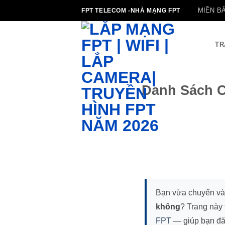
Bỏ
MIỀN B
FPT TELECOM -NHÀ MẠNG FPT
qua
nội
dung
TR
Danh Sách C
Bạn vừa chuyển và
không
? Trang này 
FPT
— giúp bạn đă