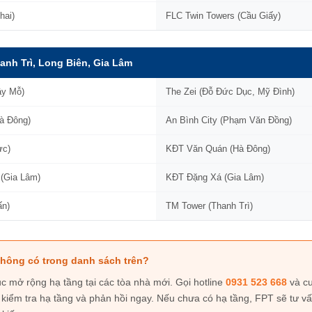
hai)
FLC Twin Towers (Cầu Giấy)
anh Trì, Long Biên, Gia Lâm
ây Mỗ)
The Zei (Đỗ Đức Dục, Mỹ Đình)
à Đông)
An Bình City (Phạm Văn Đồng)
ực)
KĐT Văn Quán (Hà Đông)
(Gia Lâm)
KĐT Đặng Xá (Gia Lâm)
ấn)
TM Tower (Thanh Trì)
hông có trong danh sách trên?
c mở rộng hạ tầng tại các tòa nhà mới. Gọi hotline
0931 523 668
và cu
n kiểm tra hạ tầng và phản hồi ngay. Nếu chưa có hạ tầng, FPT sẽ tư 