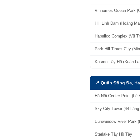
Vinhomes Ocean Park (
HH Linh Đàm (Hoàng Mai
Hapulico Complex (Vũ T
Park Hill Times City (Mi
Kosmo Tây Hồ (Xuân La
📍 Quận Đống Đa, Ha
Hà Nội Center Point (Lê
Sky City Tower (44 Láng
Eurowindow River Park 
Starlake Tây Hồ Tây