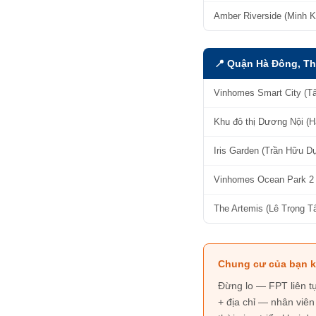
Amber Riverside (Minh K
📍 Quận Hà Đông, Th
Vinhomes Smart City (T
Khu đô thị Dương Nội (H
Iris Garden (Trần Hữu D
Vinhomes Ocean Park 2 
The Artemis (Lê Trọng T
Chung cư của bạn k
Đừng lo — FPT liên tụ
+ địa chỉ — nhân viê