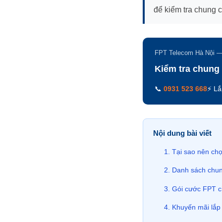
để kiểm tra chung 
FPT Telecom Hà Nội 
Kiểm tra chung
📞
0931 523 668
⚡ Lắ
Nội dung bài viết
Tại sao nên ch
Danh sách chun
Gói cước FPT c
Khuyến mãi lắp