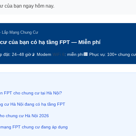
cư của bạn ngay hôm nay.
— Lắp Mạng Chung Cư
 cư của bạn có hạ tầng FPT — Miễn phí
p đặt: 24–48 giờ
📡 Modem
WiFi 6
: miễn phí
🏢 Phục vụ: 100+ chung cư
ọn FPT cho chung cư tại Hà Nội?
g cư Hà Nội đang có hạ tầng FPT
ho chung cư Hà Nội 2026
 mạng FPT chung cư đang áp dụng