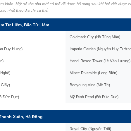
m khảo. Một số tòa nhà mới có thể đã được bổ sung sau khi bài viết được cậ
xác nhất theo địa chỉ cụ thể.
am Từ Liêm, Bắc Từ Liêm
Goldmark City (Hồ Tùng Mậu)
rần Duy Hưng)
Imperia Garden (Nguyễn Huy Tưởng
n)
Handi Resco Tower (Lê Văn Lương)
 Nghệ)
Mipec Riverside (Long Biên)
 Giấy)
Booyoung Vina (Mễ Trì)
ỗ Đức Dục)
Mỹ Đình Pearl (Đỗ Đức Dục)
 Thanh Xuân, Hà Đông
Royal City (Nguyễn Trãi)