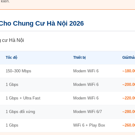
 kiến.
Cho Chung Cư Hà Nội 2026
Tốc độ
Thiết bị
Giá/thá
150–300 Mbps
Modem WiFi 6
~180.0
1 Gbps
Modem WiFi 6
~200.0
1 Gbps + Ultra Fast
Modem WiFi 6
~220.0
1 Gbps đối xứng
Modem WiFi 6/7
~280.0
1 Gbps
WiFi 6 + Play Box
~260.0