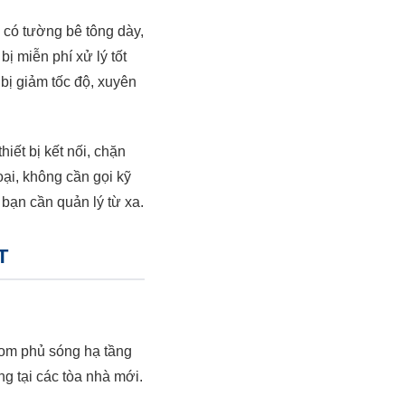
có tường bê tông dày,
ị miễn phí xử lý tốt
bị giảm tốc độ, xuyên
iết bị kết nối, chặn
oại, không cần gọi kỹ
bạn cần quản lý từ xa.
T
com phủ sóng hạ tầng
g tại các tòa nhà mới.