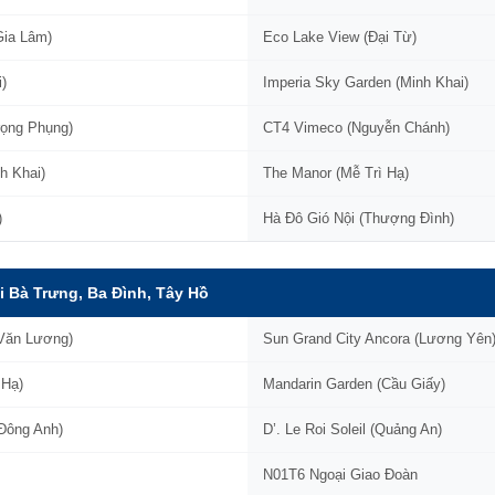
Gia Lâm)
Eco Lake View (Đại Từ)
)
Imperia Sky Garden (Minh Khai)
rọng Phụng)
CT4 Vimeco (Nguyễn Chánh)
nh Khai)
The Manor (Mễ Trì Hạ)
)
Hà Đô Gió Nội (Thượng Đình)
i Bà Trưng, Ba Đình, Tây Hồ
 Văn Lương)
Sun Grand City Ancora (Lương Yên
 Hạ)
Mandarin Garden (Cầu Giấy)
(Đông Anh)
D’. Le Roi Soleil (Quảng An)
N01T6 Ngoại Giao Đoàn