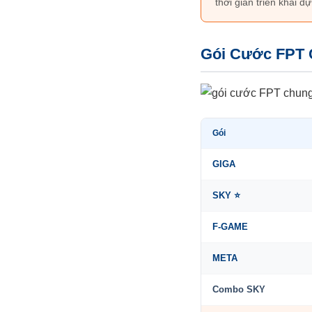
thời gian triển khai dự
Gói Cước FPT 
Gói
GIGA
SKY ⭐
F-GAME
META
Combo SKY