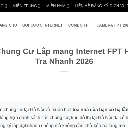
ẮC
MIỀN TRUNG
MIỀN NAM
LIÊN HỆ ĐĂNG KÝ DỊCH VỤ 
ANG CHỦ
GÓI CƯỚC INTERNET
COMBO FPT
CAMERA FPT 20
hung Cư Lắp mạng Internet FPT H
Tra Nhanh 2026
o chung cư tại Hà Nội và muốn biết
tòa nhà của bạn có hạ tầ
tổng hợp danh sách các chung cư, khu đô thị tại Hà Nội đã có 
ng ký lắp đặt nhanh chóng mà không cần chờ kéo hạ tầng mới