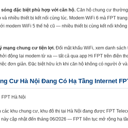
sóng đặc biệt phù hợp với căn hộ.
Căn hộ chung cư thường 
và nhiều thiết bị kết nối cùng lúc. Modem WiFi 6 mà FPT trang b
ới modem WiFi 5 thế hệ cũ — nhiều thiết bị cùng kết nối không 
 mạng chung cư tiện lợi.
Đổi mật khẩu WiFi, xem danh sách th
, khởi động lại modem từ xa — tất cả qua app Hi FPT trên điện th
iệc đơn giản. Đặc biệt hữu ích khi căn hộ không có người ở và 
g Cư Hà Nội Đang Có Hạ Tầng Internet FP
 các khu chung cư, khu đô thị tại Hà Nội đang được FPT Tele
này cập nhật đến tháng 06/2026 — FPT liên tục mở rộng hạ tần