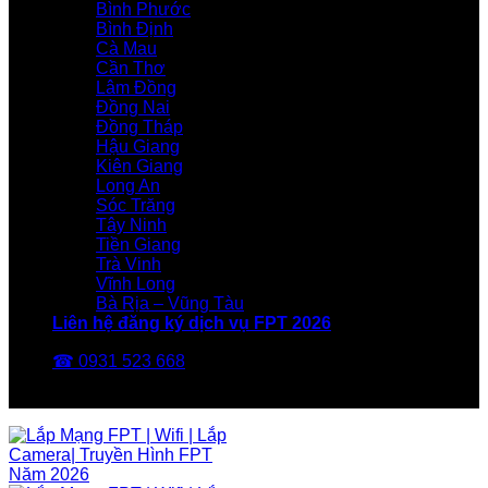
Bình Phước
Bình Định
Cà Mau
Cần Thơ
Lâm Đồng
Đồng Nai
Đồng Tháp
Hậu Giang
Kiên Giang
Long An
Sóc Trăng
Tây Ninh
Tiền Giang
Trà Vinh
Vĩnh Long
Bà Rịa – Vũng Tàu
Liên hệ đăng ký dịch vụ FPT 2026
☎ 0931 523 668
FPT Telecom -Nhà Mạng FPT