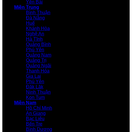
Yên Bái
Miền Trung
Bình Thuận
Đà Nẵng
Huế
Khánh Hòa
Nghệ An
Hà Tĩnh
Quảng Bình
Phú Yên
Quảng Nam
Quảng Trị
Quảng Ngãi
Thanh Hóa
Gia Lai
Phú Yên
Đăk Lăk
Ninh Thuận
Kon Tum
Miền Nam
Hồ Chí Minh
An Giang
Bạc Liêu
Bến Tre
Bình Dương