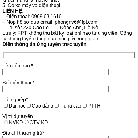
5. Có xe máy và điện thoại
LIÊN HỆ:
– Điện thoai: 0969 63 1616
– Nộp hồ sơ qua email: phongnv6@fpt.com
– Trụ sở: 220 Cao Lỗ , TT Đông Anh, Hà Nội.
Lưu ý: FPT không thu bất kỳ loại phí nào từ ứng viên. Công
ty không tuyển dụng qua môi giới trung gian
Điền thông tin ứng tuyển trực tuyến
Tên của bạn *
Số điện thoại *
Tốt nghiệp*
Đại học
Cao đẳng
Trung cấp
PTTH
Vị trí dự tuyển*
NVKD
CTV KD
Địa chỉ thường trú*