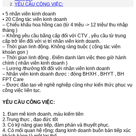
YÊU CẦU CÔNG VIỆC:
• 5 nhân viên kinh doanh
• 20 Cộng tác viên kinh doanh
– Chiếu khấu hoa hồng cao (từ 4 triệu -> 12 triệu/ thu nhập
tháng )
– Không yêu cầu bằng cấp đối với CTV , yêu cầu từ trung
cấp trở lên đối với vị trí nhân viên kinh doanh.
– Thời gian linh động. Không ràng buộc ( cộng tác viên
khoán gọn )
– Thời gian linh động . Điểm danh làm việc theo giờ hành
chính ( nhân viên kinh doanh )
– Lương /thưởng tốt đối với nhân viên kinh doanh
– Nhân viên kinh doanh được : đóng BHXH , BHYT , BH
FPT Care
– Được đào tạo về nghề nghiệp cũng như kiến thức phục vụ
công việc liên tục.
YÊU CẦU CÔNG VIỆC:
1. Đam mê kinh doanh, máu kiếm tiền
2.Trung thực , đạo đức tốt
3. Có kỹ năng giao tiếp, đàm phán và thuyết phục.
4. Có mối quan hệ rộng; đang kinh doanh buôn bán tiếp xúc
khách hàng là một lợi thế.