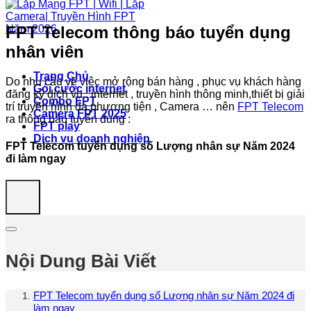
FPT Telecom thông báo tuyển dụng
nhân viên
Trang Chủ
Do nhu cầu về việc mở rộng bán hàng , phục vụ khách hàng
Gói cước internet
đăng ký dịch vụ : internet , truyền hình thông minh,thiết bị giải
Combo FPT
trí truyền hình đa phương tiện , Camera … nên
FPT Telecom
Camera FPT 2025
ra thông báo tuyển dung :
FPT play
Dịch vụ doanh nghiệp
FPT Telecom tuyển dụng số Lượng nhân sự Năm 2024
đi làm ngay
Nội Dung Bài Viết
FPT Telecom tuyển dụng số Lượng nhân sự Năm 2024 đi
làm ngay