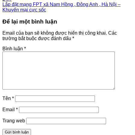
Lắp đặt mạng FPT xã Nam Hồng , Đông Anh , Hà Nội –
Khuyến mại cực sốc
Để lại một bình luận
Email của bạn sẽ không được hiển thị công khai.
Các
trường bắt buộc được đánh dấu
*
Bình luận
*
Tên
*
Email
*
Trang web