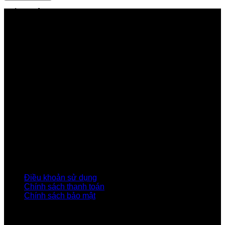
GIỚI THIỆU FPT TELECOM
Công ty Cổ phần Viễn thông FPT
Tầng 9, Block A, FPT Tower 10 Phạm Văn Bạch, Cầu
Giấy, Hà Nội
Về Chúng Tôi
Giới thiệu FPT
Liên kết Thành viên
Khách hàng Đối tác
Tuyển dụng
Tập đoàn FPT
Điều Khoản, Chính Sách
Điều khoản sử dụng
Chính sách thanh toán
Chính sách bảo mật
LIÊN HỆ