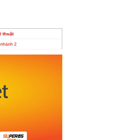
ỹ thuật
 nhánh 2