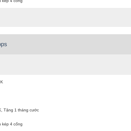
n kép 4 cổng
bps
9K
K, Tặng 1 tháng cước
n kép 4 cổng