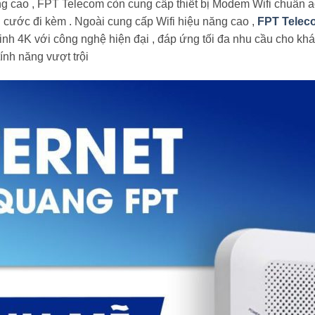
g cao , FPT Telecom còn cung cấp thiết bị Modem Wifi chuẩn ac
i cước đi kèm . Ngoài cung cấp Wifi hiệu năng cao ,
FPT Telec
minh 4K với công nghệ hiện đại , đáp ứng tối đa nhu cầu cho k
tính năng vượt trội