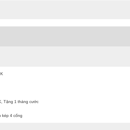
9K
K, Tặng 1 tháng cước
n kép 4 cổng