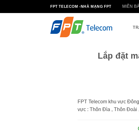
Bỏ
MIỀN B
FPT TELECOM -NHÀ MẠNG FPT
qua
nội
dung
TR
Lắp đặt m
FPT Telecom khu vực Đông A
vực : Thôn Đìa , Thôn Đoài