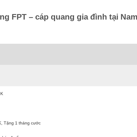
ng FPT – cáp quang gia đình tại Na
9K
K, Tặng 1 tháng cước