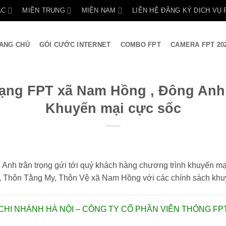
ẮC
MIỀN TRUNG
MIỀN NAM
LIÊN HỆ ĐĂNG KÝ DỊCH VỤ 
ANG CHỦ
GÓI CƯỚC INTERNET
COMBO FPT
CAMERA FPT 20
ạng FPT xã Nam Hồng , Đông Anh 
Khuyến mại cực sốc
nh trân trọng gứi tới quý khách hàng chương trình khuyến mại
 , Thôn Tằng My, Thôn Vệ xã Nam Hồng với các chính sách khu
CHI NHÁNH HÀ NỘI – CÔNG TY CỔ PHẦN VIỄN THÔNG FP