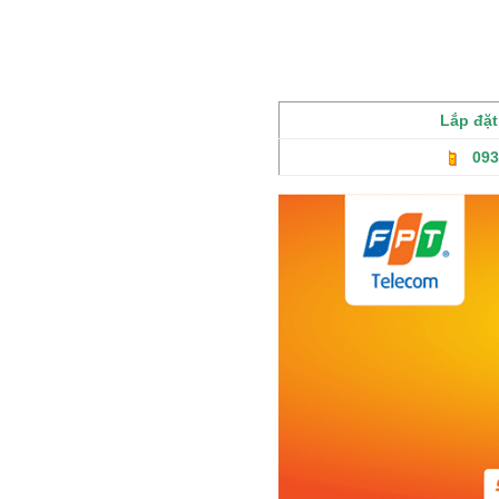
Lắp đặ
093