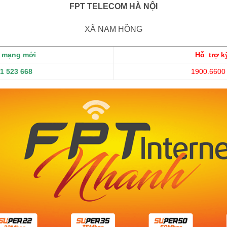
FPT TELECOM HÀ NỘI
XÃ NAM HỒNG
t mạng mới
Hỗ trợ k
1 523 668
1900.6600