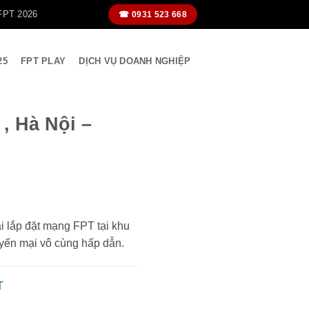
FPT 2026
☎ 0931 523 668
25
FPT PLAY
DỊCH VỤ DOANH NGHIỆP
, Hà Nội –
 lắp đặt mạng FPT tại khu
yến mại vô cùng hấp dẫn.
T