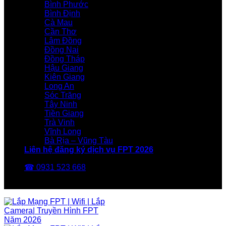
Bình Phước
Bình Định
Cà Mau
Cần Thơ
Lâm Đồng
Đồng Nai
Đồng Tháp
Hậu Giang
Kiên Giang
Long An
Sóc Trăng
Tây Ninh
Tiền Giang
Trà Vinh
Vĩnh Long
Bà Rịa – Vũng Tàu
Liên hệ đăng ký dịch vụ FPT 2026
☎ 0931 523 668
FPT Telecom -Nhà Mạng FPT