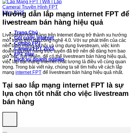
Hướng dẫn lắp mạng internet FPT để
livestream bán hàng hiệu quả
Trang Chủ
Livestream bán hàng trên Internet đang trở thành xu hướng
Gói cước internet
mới trong thời đại công nghệ 4.0. Với sự phát triển của các
Combo FPT
nền tảng mạng xã hội và ứng dụng livestream, việc kinh
Camera FPT 2025
doanh và bán hàng trực tuyến đã trở nên dễ dàng hơn bao
FPT play
giờ hết. Tuy nhiên, để có thể livestream bán hàng hiệu quả,
Dịch vụ doanh nghiệp
việc lắp đặt mạng internet chất lượng là điều vô cùng quan
trọng. Trong bài viết này, chúng ta sẽ tìm hiểu về cách lắp
mạng
internet FPT
để livestream bán hàng hiệu quả nhất.
Tại sao lắp mạng internet FPT là sự
lựa chọn tốt nhất cho việc livestream
bán hàng