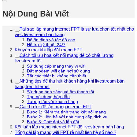
Nội Dung Bài Viết
Tại sao lắp mạng internet FPT là sự lựa chọn tốt nhất cho
việc livestream bán hàng
Độ ổn định và tốc độ cao
Hỗ trợ kỹ thuật 24/7
Khuyến mại khi lắp đặt mạng FPT
Cách tối ưu hóa kết nối mạng để có chất lượng
livestream tốt
Sử dụng cáp mạng thay vì wifi
Đặt modem wifi gần nơi sử dụng
Tắt các thiết bị không cần thiết
Những tips để thu hút khách hàng khi livestream bán
hàng trên Internet
Sử dụng ánh sáng và âm thanh tốt
Tạo nội dung hấp dẫn
Tương tác với khách hàng
Các bước để lắp mạng internet FPT
Bước 1: Kiểm tra tình trạng kết nối mạng
Bước 2: Liên hệ với nhà cung cấp dịch vụ
Bước 3: Chờ đợi và lắp đặt
Kết luận lắp mạng internet FPT để livestream bán hàng
Tổng đài lắp mạng wifi FPT rẻ nhất liên hệ số nào ?