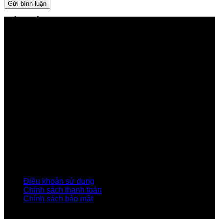
GIỚI THIỆU FPT TELECOM
Công ty Cổ phần Viễn thông FPT
Tầng 9, Block A, FPT Tower 10 Phạm Văn Bạch, Cầu
Giấy, Hà Nội
Về Chúng Tôi
Giới thiệu FPT
Liên kết Thành viên
Khách hàng Đối tác
Tuyển dụng
Tập đoàn FPT
Điều Khoản, Chính Sách
Điều khoản sử dụng
Chính sách thanh toán
Chính sách bảo mật
LIÊN HỆ