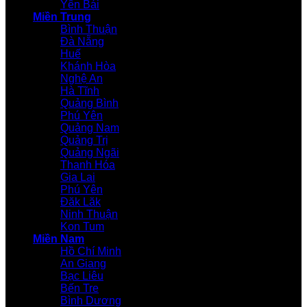
Yên Bái
Miền Trung
Bình Thuận
Đà Nẵng
Huế
Khánh Hòa
Nghệ An
Hà Tĩnh
Quảng Bình
Phú Yên
Quảng Nam
Quảng Trị
Quảng Ngãi
Thanh Hóa
Gia Lai
Phú Yên
Đăk Lăk
Ninh Thuận
Kon Tum
Miền Nam
Hồ Chí Minh
An Giang
Bạc Liêu
Bến Tre
Bình Dương