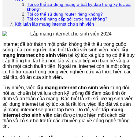
Tôi có thể sử dụng mạng ở bất kỳ đâu trong ký túc xá
không?
Tôi có thể sử dụng router riêng không?
Tôi có thể nâng cấp gói cước hay không?
Kết luận lắp mạng internet cho sinh viên
Internet đã trở thành một phần không thể thiếu trong cuộc
sống của con người, đặc biệt là đối với sinh viên. Việc
lắp
mạng internet cho sinh viên
tại ký túc xá giúp họ có thể truy
cập thông tin, tài liệu học tập và giao tiếp với bạn bè và gia
đình một cách thuận tiện. Ngoài ra, internet còn là một công
cụ hỗ trợ quan trọng trong việc nghiên cứu và thực hiện các
bài tập, đồ án của sinh viên.
Tuy nhiên, việc
lắp mạng internet cho sinh viên
cũng đòi
hỏi sự chuẩn bị và lựa chọn kỹ lưỡng để đảm bảo tính ổn
định và an toàn của mạng. Đặc biệt là khi số lượng sinh viên
sử dụng internet tại ký túc xá là rất lớn, việc lắp đặt và quản
lý mạng internet sẽ phức tạp hơn. Do đó, việc
lắp mạng
internet cho sinh viên
cần được thực hiện một cách cẩn
thận và có sự hỗ trợ từ các chuyên gia về công nghệ thông
tin.