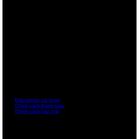
Công ty Cổ phần Viễn thông FPT
Tầng 9, Block A, FPT Tower 10 Phạm Văn Bạch, Cầu
Giấy, Hà Nội
Về Chúng Tôi
Giới thiệu FPT
Liên kết Thành viên
Khách hàng Đối tác
Tuyển dụng
Tập đoàn FPT
Điều Khoản, Chính Sách
Điều khoản sử dụng
Chính sách thanh toán
Chính sách bảo mật
LIÊN HỆ
Hotline:0931 523 668
Báo hỏng :
1900 6600