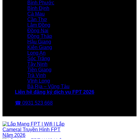
Bình Phước
Bình Định
Cà Mau
Cần Thơ
Lâm Đồng
Đồng Nai
Đồng Tháp
Hậu Giang
Kiên Giang
Long An
Sóc Trăng
Tây Ninh
Tiền Giang
Trà Vinh
Vĩnh Long
Bà Rịa – Vũng Tàu
Liên hệ đăng ký dịch vụ FPT 2026
☎ 0931 523 668
FPT Telecom -Nhà Mạng FPT