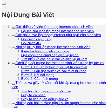
Nội Dung Bài Viết
Giới thiệu về việc lắp mạng internet cho sinh viên
Lợi ích của việc lắp mạng internet cho sinh viên
Các gói cước lắp mạng internet phù hợp cho sinh viên
Gói cước cáp quang
Gói cước 4G
Những lưu ý khi lắp mạng internet cho sinh viên
Kiểm tra tính ổn định của mạng
Lựa chọn nhà cung cấp dịch vụ uy tín
Tìm hiểu về các gói cước và dịch vụ đi kèm
Cách lắp đặt mạng internet cho sinh viên trong ký túc xá
Bước 1: Chuẩn bị thiết bị và vật tư cần thiết
Bước 2: Lắp đặt router và các thiết bị khác
Bước 3: Kết nối mạng
Bước 4: Cấu hình mạng
Thủ tục và giấy tờ cần thiết khi lắp mạng internet cho sinh
viên
Thủ tục đăng ký sử dụng dịch vụ
Giấy tờ cá nhân
Giấy tờ liên quan đến ký túc xá
Những câu hỏi thường gặp khi lắp mạng internet cho sinh
viên