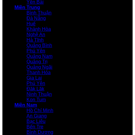
Yên Bái
Miền Trung
Bình Thuận
Đà Nẵng
Huế
Khánh Hòa
Nghệ An
Hà Tĩnh
Quảng Bình
Phú Yên
Quảng Nam
Quảng Trị
Quảng Ngãi
Thanh Hóa
Gia Lai
Phú Yên
Đăk Lăk
Ninh Thuận
Kon Tum
Miền Nam
Hồ Chí Minh
An Giang
Bạc Liêu
Bến Tre
Bình Dương