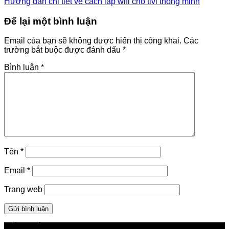
Hướng dẫn chi tiết về cách lắp wifi cho tivi thông minh
Để lại một bình luận
Email của bạn sẽ không được hiển thị công khai.
Các
trường bắt buộc được đánh dấu
*
Bình luận
*
Tên
*
Email
*
Trang web
GIỚI THIỆU FPT TELECOM