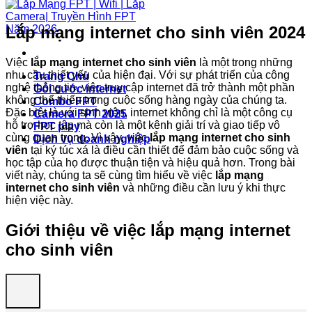
Lắp mạng internet cho sinh viên 2024
Việc
lắp mạng internet cho sinh viên
là một trong những
nhu cầu thiết yếu của hiện đại. Với sự phát triển của công
Trang Chủ
nghệ thông tin, việc truy cập internet đã trở thành một phần
Gói cước internet
không thể thiếu trong cuộc sống hàng ngày của chúng ta.
Combo FPT
Đặc biệt là với sinh viên, internet không chỉ là một công cụ
Camera FPT 2025
hỗ trợ học tập mà còn là một kênh giải trí và giao tiếp vô
FPT play
cùng quan trọng. Vì vậy, việc
lắp mạng internet cho sinh
Dịch vụ doanh nghiệp
viên
tại ký túc xá là điều cần thiết để đảm bảo cuộc sống và
học tập của họ được thuận tiện và hiệu quả hơn. Trong bài
viết này, chúng ta sẽ cùng tìm hiểu về việc
lắp mạng
internet cho sinh viên
và những điều cần lưu ý khi thực
hiện việc này.
Giới thiệu về việc
lắp mạng internet
cho sinh viên