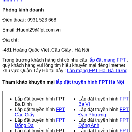
Phòng kinh doanh
Điện thoại : 0931 523 668
Email :Huent29@fpt.com.vn
Địa chỉ :
-481 Hoàng Quốc Việt ,Cầu Giấy , Hà Nội
Trong trường khách hàng chỉ có nhu cầu
lắp đặt mạng FPT
,
quý khách hàng vui lòng tìm hiểu khuyến mại riêng internet
khu vực Quận Tây Hồ tại đây :
Lắp mạng FPT Hai Bà Trưng
Tham khảo khuyến mại
lắp đặt truyền hình FPT Hà Nội
Lắp đặt truyền hình FPT
Lắp đặt truyền hình
FPT
Ba Đình
Ba Vì
Lắp đặt truyền hình
FPT
Lắp đặt truyền hình
FPT
Cầu Giấy
Đan Phượng
Lắp đặt truyền hình
FPT
Lắp đặt truyền hình
FPT
Đống Đa
Đông Anh
Lắp đặt truyền hình FPT
Lắp đặt truyền hình
FPT