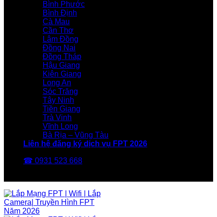
Bình Phước
Bình Định
Cà Mau
Cần Thơ
Lâm Đồng
Đồng Nai
Đồng Tháp
Hậu Giang
Kiên Giang
Long An
Sóc Trăng
Tây Ninh
Tiền Giang
Trà Vinh
Vĩnh Long
Bà Rịa – Vũng Tàu
Liên hệ đăng ký dịch vụ FPT 2026
☎ 0931 523 668
FPT Telecom -Nhà Mạng FPT