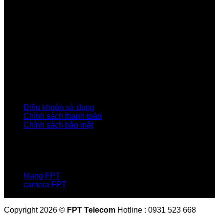
Giấy, Hà Nội
Về Chúng Tôi
Giới thiệu FPT
Liên kết Thành viên
Khách hàng Đối tác
Tuyển dụng
Tập đoàn FPT
Điều Khoản, Chính Sách
Điều khoản sử dụng
Chính sách thanh toán
Chính sách bảo mật
LIÊN HỆ
Hotline:0931 523 668
Báo hỏng :
1900 6600
Mạng FPT
camera FPT
Email: QuyetPN@fpt.com
Copyright 2026 ©
FPT Telecom
Hotline : 0931 523 668