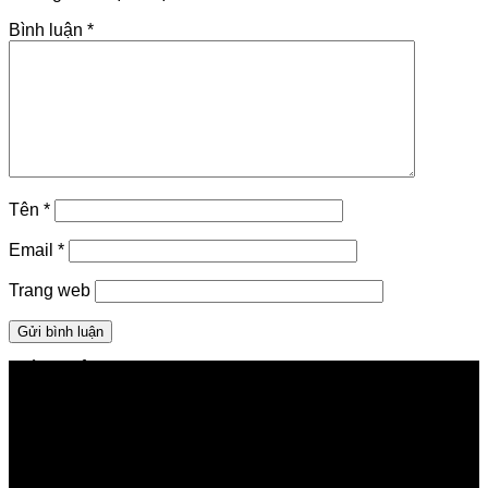
Bình luận
*
Tên
*
Email
*
Trang web
GIỚI THIỆU FPT TELECOM
Công ty Cổ phần Viễn thông FPT
Tầng 9, Block A, FPT Tower 10 Phạm Văn Bạch, Cầu