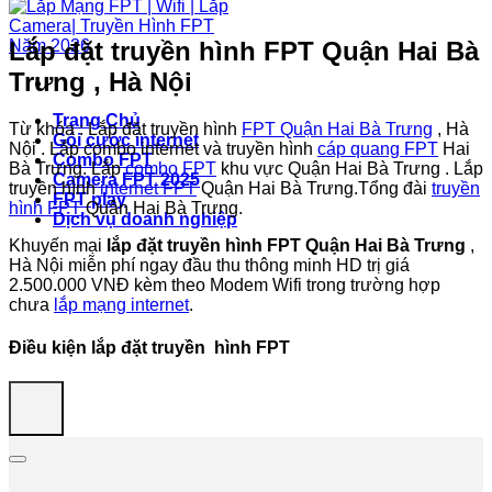
Lắp đặt truyền hình FPT Quận Hai Bà
Trưng , Hà Nội
Trang Chủ
Từ khóa : Lắp đặt truyền hình
FPT Quận Hai Bà Trưng
, Hà
Gói cước internet
Nội . Lắp combo internet và truyền hình
cáp quang FPT
Hai
Combo FPT
Bà Trưng. Lắp
combo FPT
khu vực Quận Hai Bà Trưng . Lắp
Camera FPT 2025
truyền hình
internet FPT
Quận Hai Bà Trưng.Tổng đài
truyền
FPT play
hình FPT
Quận Hai Bà Trưng.
Dịch vụ doanh nghiệp
Khuyến mại
lắp đặt truyền hình FPT Quận Hai Bà Trưng
,
Hà Nội miễn phí ngay đầu thu thông minh HD trị giá
2.500.000 VNĐ kèm theo Modem Wifi trong trường hợp
chưa
lắp mạng internet
.
Điều kiện lắp đặt truyền hình FPT