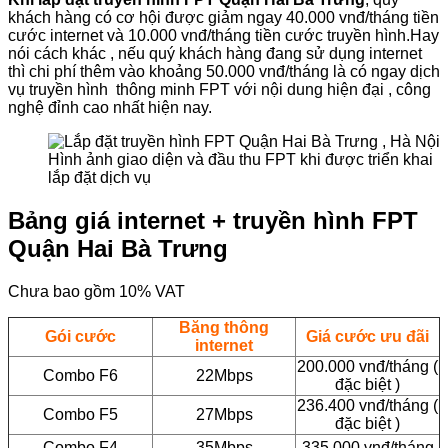
khách hàng có cơ hội được giảm ngay 40.000 vnđ/tháng tiền
cước internet và 10.000 vnđ/tháng tiền cước truyền hình.Hay
nói cách khác , nếu quý khách hàng đang sử dụng internet
thì chi phí thêm vào khoảng 50.000 vnđ/tháng là có ngay dịch
vụ truyền hình thông minh FPT với nội dung hiện đại , công
nghệ đỉnh cao nhất hiện nay.
Hình ảnh giao diện và đầu thu FPT khi được triển khai
lắp đặt dịch vụ
Bảng giá internet + truyền hình FPT
Quận Hai Bà Trưng
Chưa bao gồm 10% VAT
Băng thông
Gói cước
Giá cước ưu đãi
internet
200.000 vnđ/tháng (
Combo F6
22Mbps
đặc biệt )
236.400 vnđ/tháng (
Combo F5
27Mbps
đặc biệt )
Combo F4
35Mbps
335.000 vnđ/tháng