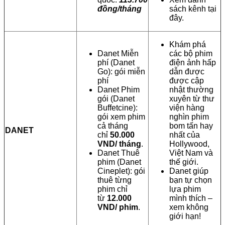
đồng/tháng
sách kênh tại
đây.
Khám phá
Danet Miễn
các bộ phim
phí (Danet
điện ảnh hấp
Go): gói miễn
dẫn được
phí
được cập
Danet Phim
nhật thường
gói (Danet
xuyên từ thư
Buffetcine):
viện hàng
gói xem phim
nghìn phim
cả tháng
bom tấn hay
DANET
chỉ
50.000
nhất của
VND/ tháng
.
Hollywood,
Danet Thuê
Việt Nam và
phim (Danet
thế giới.
Cineplet): gói
Danet giúp
thuê từng
bạn tự chọn
phim chỉ
lựa phim
từ
12.000
mình thích –
VND/ phim
.
xem không
giới hạn!