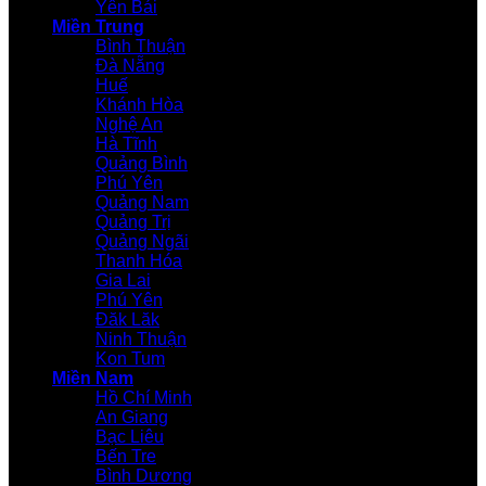
Yên Bái
Miền Trung
Bình Thuận
Đà Nẵng
Huế
Khánh Hòa
Nghệ An
Hà Tĩnh
Quảng Bình
Phú Yên
Quảng Nam
Quảng Trị
Quảng Ngãi
Thanh Hóa
Gia Lai
Phú Yên
Đăk Lăk
Ninh Thuận
Kon Tum
Miền Nam
Hồ Chí Minh
An Giang
Bạc Liêu
Bến Tre
Bình Dương