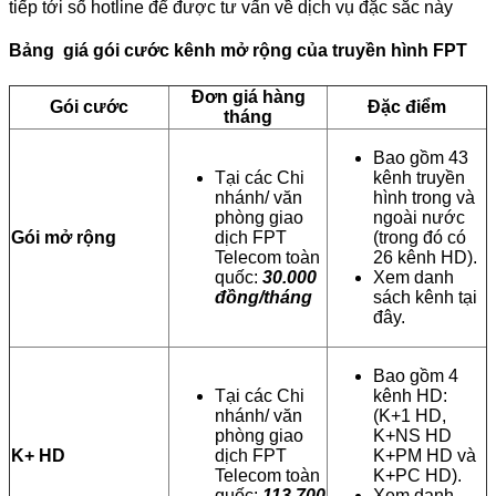
tiếp tới số hotline để được tư vấn về dịch vụ đặc sắc này
Bảng giá gói cước kênh mở rộng của truyền hình FPT
Đơn giá hàng
Gói cước
Đặc điểm
tháng
Bao gồm 43
Tại các Chi
kênh truyền
nhánh/ văn
hình trong và
phòng giao
ngoài nước
Gói mở rộng
dịch FPT
(trong đó có
Telecom toàn
26 kênh HD).
quốc:
30.000
Xem danh
đồng/tháng
sách kênh tại
đây.
Bao gồm 4
Tại các Chi
kênh HD:
nhánh/ văn
(K+1 HD,
phòng giao
K+NS HD
K+ HD
dịch FPT
K+PM HD và
Telecom toàn
K+PC HD).
quốc:
113.700
Xem danh