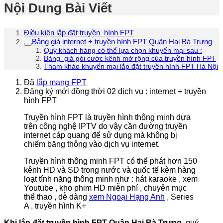
Nội Dung Bài Viết
Điều kiện lắp đặt truyền hình FPT
Bảng giá internet + truyền hình FPT Quận Hai Bà Trưng
Quý khách hàng có thể lựa chọn khuyến mại sau :
Bảng giá gói cước kênh mở rộng của truyền hình FPT
Tham khảo khuyến mại lắp đặt truyền hình FPT Hà Nội
Đã
lắp mạng FPT
Đăng ký mới đồng thời 02 dịch vụ : internet + truyền
hình FPT
Truyền hình FPT là truyền hình thông minh dựa
trên công nghệ IPTV do vậy cần đường truyền
internet cáp quang để sử dụng mà không bị
chiếm băng thông vào dịch vụ internet.
Truyền hình thông minh FPT có thể phát hơn 150
kênh HD và SD trong nước và quốc tế kèm hàng
loạt tính năng thông minh như : hát karaoke , xem
Youtube , kho phim HD miễn phí , chuyên mục
thể thao , dễ dàng
xem Ngoại Hạng Anh
, Series
A , truyền hình K+
Khi lắp đặt truyền hình FPT Quận Hai Bà Trưng
, quý