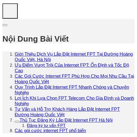
Nội Dung Bài Viết
Giới Thiệu Dịch Vụ Lắp Đặt Internet FPT Tại Đường Hoàng
Quốc Việt, Hà Nội
Ưu Điểm Vượt Trội Của Internet FPT: Ổn Định và Tốc Độ
Cao
Các Gói Cước Internet FPT Phù Hợp Cho Mọi Nhu Cầu Tại
Hoàng Quốc Việt
Quy Trình Lắp Đặt Internet FPT Nhanh Chóng và Chuyên
Nghiệp
Lợi Ích Khi Lựa Chọn FPT Telecom Cho Gia Đình và Doanh
Nghiệp
Tư Vấn và Hỗ Trợ Khách Hàng Lắp Đặt Internet FPT
Đường Hoàng Quốc Việt
Thủ Tục Đăng Ký Lắp Đặt Internet FPT Hà Nội
Đăng ký tư vấn FPT
Các gói cước internet FPT phổ biến