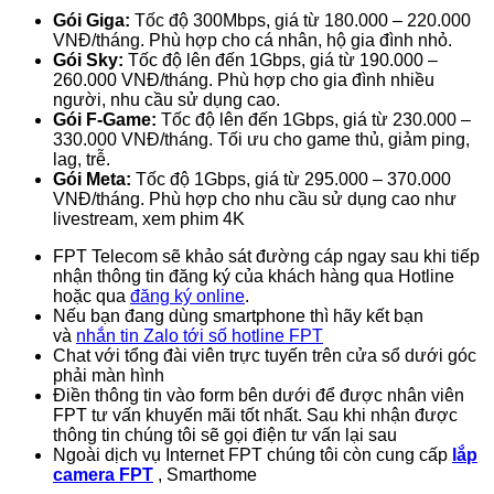
Gói Giga:
Tốc độ 300Mbps, giá từ 180.000 – 220.000
VNĐ/tháng. Phù hợp cho cá nhân, hộ gia đình nhỏ.
Gói Sky:
Tốc độ lên đến 1Gbps, giá từ 190.000 –
260.000 VNĐ/tháng. Phù hợp cho gia đình nhiều
người, nhu cầu sử dụng cao.
Gói F-Game:
Tốc độ lên đến 1Gbps, giá từ 230.000 –
330.000 VNĐ/tháng. Tối ưu cho game thủ, giảm ping,
lag, trễ.
Gói Meta:
Tốc độ 1Gbps, giá từ 295.000 – 370.000
VNĐ/tháng. Phù hợp cho nhu cầu sử dụng cao như
livestream, xem phim 4K
FPT Telecom sẽ khảo sát đường cáp ngay sau khi tiếp
nhận thông tin đăng ký của khách hàng qua Hotline
hoặc qua
đăng ký online
.
Nếu bạn đang dùng smartphone thì hãy kết bạn
và
nhắn tin Zalo tới số hotline FPT
Chat với tổng đài viên trực tuyến trên cửa sổ dưới góc
phải màn hình
Điền thông tin vào form bên dưới để được nhân viên
FPT tư vấn khuyến mãi tốt nhất. Sau khi nhận được
thông tin chúng tôi sẽ gọi điện tư vấn lại sau
Ngoài dịch vụ Internet FPT chúng tôi còn cung cấp
lắp
camera FPT
, Smarthome