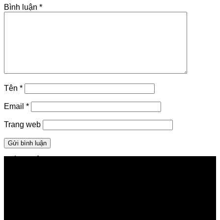
Bình luận
*
Tên
*
Email
*
Trang web
GIỚI THIỆU FPT TELECOM
Công ty Cổ phần Viễn thông FPT
Tầng 9, Block A, FPT Tower 10 Phạm Văn Bạch, Cầu
Giấy, Hà Nội