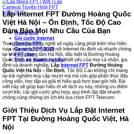
Lắp Internet FPT Đường Hoàng Quốc
Việt Hà Nội – Ổn Định, Tốc Độ Cao
Đảm Bảo Mọi Nhu Cầu Của Bạn
Trang Chủ
Gói cước internet
Trong thời đại công nghệ số ngày càng phát triển như hiện
Combo FPT
nay, việc sở hữu một kết nối Internet ổn định và nhanh chóng
Camera FPT 2025
tại khu vực trung tâm Hà Nội, đặc biệt là Đường Hoàng
FPT play
Quốc Việt, trở thành nhu cầu thiết yếu của mọi cá nhân, gia
Dịch vụ doanh nghiệp
đình và doanh nghiệp.
Lắp
Internet FPT
Đường Hoàng
Quốc Việt Hà Nội – Ổn Định
, Tốc Độ Cao không chỉ mang
lại trải nghiệm truy cập mượt mà mà còn góp phần thúc đẩy
công việc, học tập và giải trí hiệu quả hơn bao giờ hết. Bài
viết này sẽ giúp bạn hiểu rõ về dịch vụ này, những ưu điểm
vượt trội, các gói cước phù hợp, quy trình lắp đặt nhanh
chóng cùng những lợi ích khi lựa chọn FPT Telecom.
Giới Thiệu Dịch Vụ Lắp Đặt Internet
FPT Tại Đường Hoàng Quốc Việt, Hà
Nội