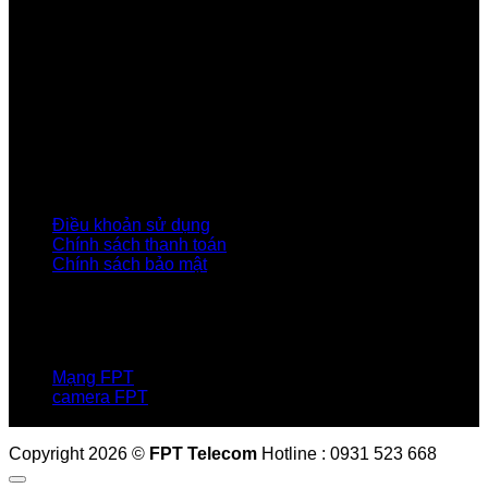
Về Chúng Tôi
Giới thiệu FPT
Liên kết Thành viên
Khách hàng Đối tác
Tuyển dụng
Tập đoàn FPT
Điều Khoản, Chính Sách
Điều khoản sử dụng
Chính sách thanh toán
Chính sách bảo mật
LIÊN HỆ
Hotline:0931 523 668
Báo hỏng :
1900 6600
Mạng FPT
camera FPT
Email: QuyetPN@fpt.com
Copyright 2026 ©
FPT Telecom
Hotline : 0931 523 668