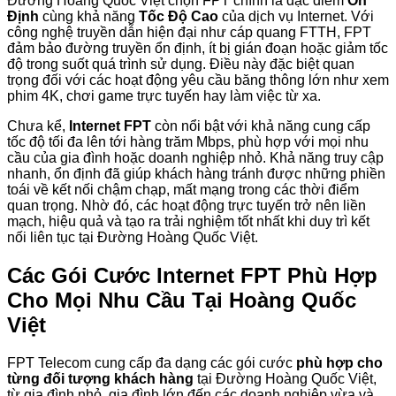
Đường Hoàng Quốc Việt chọn FPT chính là đặc điểm
Ổn
Định
cùng khả năng
Tốc Độ Cao
của dịch vụ Internet. Với
công nghệ truyền dẫn hiện đại như cáp quang FTTH, FPT
đảm bảo đường truyền ổn định, ít bị gián đoạn hoặc giảm tốc
độ trong suốt quá trình sử dụng. Điều này đặc biệt quan
trọng đối với các hoạt động yêu cầu băng thông lớn như xem
phim 4K, chơi game trực tuyến hay làm việc từ xa.
Chưa kể,
Internet FPT
còn nổi bật với khả năng cung cấp
tốc độ tối đa lên tới hàng trăm Mbps, phù hợp với mọi nhu
cầu của gia đình hoặc doanh nghiệp nhỏ. Khả năng truy cập
nhanh, ổn định đã giúp khách hàng tránh được những phiền
toái về kết nối chậm chạp, mất mạng trong các thời điểm
quan trọng. Nhờ đó, các hoạt động trực tuyến trở nên liền
mạch, hiệu quả và tạo ra trải nghiệm tốt nhất khi duy trì kết
nối liên tục tại Đường Hoàng Quốc Việt.
Các Gói Cước Internet FPT Phù Hợp
Cho Mọi Nhu Cầu Tại Hoàng Quốc
Việt
FPT Telecom cung cấp đa dạng các gói cước
phù hợp cho
từng đối tượng khách hàng
tại Đường Hoàng Quốc Việt,
từ gia đình nhỏ, gia đình lớn đến các doanh nghiệp vừa và