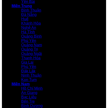
Yên Bái
Miền Trung
Bình Thuận
Đà Nẵng
Huế
Khánh Hòa
Nghệ An
Hà Tĩnh
Quảng Bình
Phú Yên
Quảng Nam
Quảng Trị
Quảng Ngãi
Thanh Hóa
Gia Lai
Phú Yên
Đăk Lăk
Ninh Thuận
Kon Tum
Miền Nam
Hồ Chí Minh
An Giang
Bạc Liêu
Bến Tre
Bình Dương