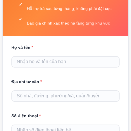
Hỗ trợ trả sau từng tháng, không phải đặt cọc
Báo giá chính xác theo hạ tầng từng khu vực
Họ và tên
*
Địa chỉ tư vấn
*
Số điện thoại
*