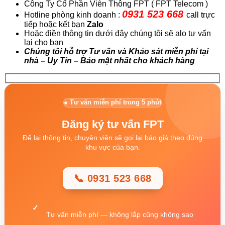
Công Ty Cổ Phần Viễn Thông FPT ( FPT Telecom )
0931 523 668
Hotline phòng kinh doanh :
call trực
tiếp hoặc kết bạn
Zalo
Hoặc điền thông tin dưới đây chúng tôi sẽ alo tư vấn
lại cho bạn
Chúng tôi hỗ trợ Tư vấn và Khảo sát miễn phí tại
nhà – Uy Tín – Bảo mật nhất cho khách hàng
● Tư vấn miễn phí trong 5 phút
Đăng ký tư vấn FPT
Để lại thông tin, chuyên viên sẽ gọi lại báo giá theo đúng
khu vực của bạn.
📞 0931 523 668
Tư vấn miễn phí — không lắp cũng không sao