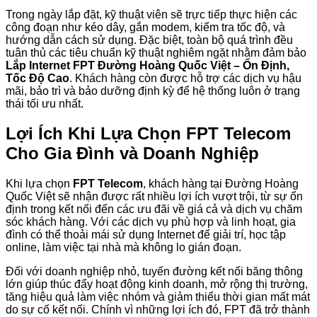
Trong ngày lắp đặt, kỹ thuật viên sẽ trực tiếp thực hiện các
công đoạn như kéo dây, gắn modem, kiểm tra tốc độ, và
hướng dẫn cách sử dụng. Đặc biệt, toàn bộ quá trình đều
tuân thủ các tiêu chuẩn kỹ thuật nghiêm ngặt nhằm đảm bảo
Lắp Internet FPT Đường Hoàng Quốc Việt – Ổn Định,
Tốc Độ Cao
. Khách hàng còn được hỗ trợ các dịch vụ hậu
mãi, bảo trì và bảo dưỡng định kỳ để hệ thống luôn ở trạng
thái tối ưu nhất.
Lợi Ích Khi Lựa Chọn FPT Telecom
Cho Gia Đình và Doanh Nghiệp
Khi lựa chọn
FPT Telecom
, khách hàng tại Đường Hoàng
Quốc Việt sẽ nhận được rất nhiều lợi ích vượt trội, từ sự ổn
định trong kết nối đến các ưu đãi về giá cả và dịch vụ chăm
sóc khách hàng. Với các dịch vụ phù hợp và linh hoạt, gia
đình có thể thoải mái sử dụng Internet để giải trí, học tập
online, làm việc tại nhà mà không lo gián đoạn.
Đối với doanh nghiệp nhỏ, tuyến đường kết nối băng thông
lớn giúp thúc đẩy hoạt động kinh doanh, mở rộng thị trường,
tăng hiệu quả làm việc nhóm và giảm thiểu thời gian mất mát
do sự cố kết nối. Chính vì những lợi ích đó, FPT đã trở thành