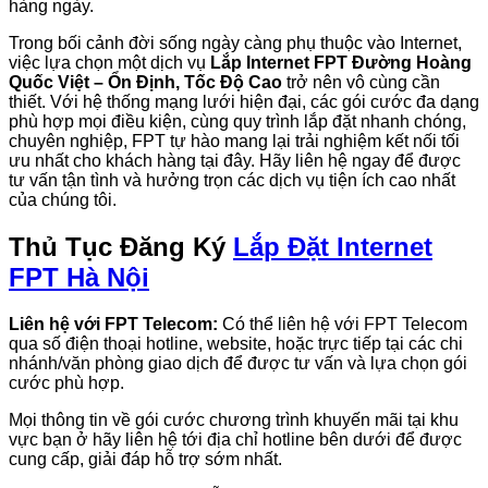
hàng ngày.
Trong bối cảnh đời sống ngày càng phụ thuộc vào Internet,
việc lựa chọn một dịch vụ
Lắp Internet FPT Đường Hoàng
Quốc Việt – Ổn Định, Tốc Độ Cao
trở nên vô cùng cần
thiết. Với hệ thống mạng lưới hiện đại, các gói cước đa dạng
phù hợp mọi điều kiện, cùng quy trình lắp đặt nhanh chóng,
chuyên nghiệp, FPT tự hào mang lại trải nghiệm kết nối tối
ưu nhất cho khách hàng tại đây. Hãy liên hệ ngay để được
tư vấn tận tình và hưởng trọn các dịch vụ tiện ích cao nhất
của chúng tôi.
Thủ Tục Đăng Ký
Lắp Đặt Internet
FPT Hà Nội
Liên hệ với FPT Telecom:
Có thể liên hệ với FPT Telecom
qua số điện thoại hotline, website, hoặc trực tiếp tại các chi
nhánh/văn phòng giao dịch để được tư vấn và lựa chọn gói
cước phù hợp.
Mọi thông tin về gói cước chương trình khuyến mãi tại khu
vực bạn ở hãy liên hệ tới địa chỉ hotline bên dưới để được
cung cấp, giải đáp hỗ trợ sớm nhất.