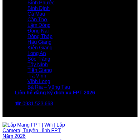
Bình Phước
Bình Định
Cà Mau
Cần Thơ
Lâm Đồng
Đồng Nai
Đồng Tháp
Hậu Giang
Kiên Giang
Long An
Sóc Trăng
Tây Ninh
Tiền Giang
Trà Vinh
Vĩnh Long
Bà Rịa – Vũng Tàu
Liên hệ đăng ký dịch vụ FPT 2026
☎ 0931 523 668
FPT Telecom -Nhà Mạng FPT