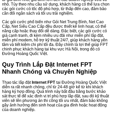
nhỏ. Tùy theo nhu cầu sử dụng, khách hàng có thể lựa chọn
các gói cước có tốc độ phù hợp, từ thấp đến cao, đảm bảo
cân đối ngân sách và tối ưu trải nghiệm.
Các gói cước phổ biến như Gói Net Trung Bình, Net Cao
Cấp, Net Siêu Cao Cấp đều được thiết kế linh hoạt, có thể
nâng cấp hoặc thay đổi dễ dàng. Đặc biệt, các gói cước có
giá cạnh tranh, đi kèm nhiều ưu đãi như miễn phí lắp đặt,
miễn phí modem, hỗ trợ kỹ thuật 24/7, giúp khách hàng yên
tâm và tiết kiệm chi phí tối đa. Đây chính là lợi thế giúp FPT
chinh phục khách hàng tại khu vực Hà Nội, trong đó có
Đường Hoàng Quốc Việt.
Quy Trình Lắp Đặt Internet FPT
Nhanh Chóng và Chuyên Nghiệp
Thao tác lắp đặt
Internet FPT
tại Đường Hoàng Quốc Việt
diễn ra rất nhanh chóng, chỉ từ 24-48 giờ kể từ khi khách
hàng ký hợp đồng. Quá trình này bắt đầu bằng bước khảo
sát thực tế để xác định vị trí phù hợp lắp đặt, sau đó kỹ thuật
viên sẽ lên phương án thi công tối ưu nhất, đảm bảo không
gây ảnh hưởng đến sinh hoạt của gia đình hoặc hoạt động
của doanh nghiệp.