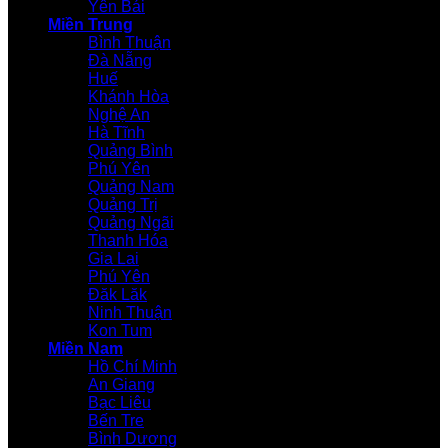
Yên Bái
Miền Trung
Bình Thuận
Đà Nẵng
Huế
Khánh Hòa
Nghệ An
Hà Tĩnh
Quảng Bình
Phú Yên
Quảng Nam
Quảng Trị
Quảng Ngãi
Thanh Hóa
Gia Lai
Phú Yên
Đăk Lăk
Ninh Thuận
Kon Tum
Miền Nam
Hồ Chí Minh
An Giang
Bạc Liêu
Bến Tre
Bình Dương