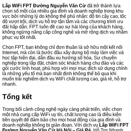
Lắp WiFi FPT Đường Nguyễn Văn Cừ
đã trở thành lựa
chọn số một của nhiều gia đình và doanh nghiệp trong khu
vực bởi những lý do không thể phủ nhận: độ tin cậy cao, tốc
độ vượt trội, dịch vụ hỗ trợ tận tâm và các chương trình ưu
đãi hấp dẫn. FPT luôn đề cao sự hài lòng của khách hàng,
không ngừng nâng cấp công nghệ và mở rộng dịch vụ nhằm
phục vụ tốt nhất.
Chọn FPT, bạn không chỉ đơn thuần là sở hữu một kết nối
Internet, mà còn là bước đầu xây dựng bộ máy làm việc và
học tập hiện đại, dẫn đầu xu hướng số hóa. Sự chuyên
nghiệp trong lắp đặt, chăm sóc khách hàng chu đáo và các
gói cước linh hoạt, phù hợp với mọi mục đích sử dụng chính
là những yếu tố mà bạn nhất định không thể bỏ qua khi
muốn trải nghiệm dịch vụ WiFi chất lượng cao, giá rẻ, hỗ trợ
nhanh.
Tổng kết
Trong bối cảnh công nghệ ngày càng phát triển, việc chọn
một nhà cung cấp WiFi uy tín, chất lượng cao là điều kiện
tiên quyết để đảm bảo cho mọi hoạt động của gia đình và
doanh nghiệp không bị gián đoạn. Với dịch vụ
Lắp WiFi FPT
Đường Nguyễn Văn Cừ Hà Nội – Giá Rẻ
, Hỗ Trợ Nhanh,