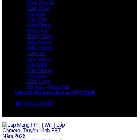
Bình Phước
Bình Định
Cà Mau
Cần Thơ
Lâm Đồng
Đồng Nai
Đồng Tháp
Hậu Giang
Kiên Giang
Long An
Sóc Trăng
Tây Ninh
Tiền Giang
Trà Vinh
Vĩnh Long
Bà Rịa – Vũng Tàu
Liên hệ đăng ký dịch vụ FPT 2026
☎ 0931 523 668
FPT Telecom -Nhà Mạng FPT