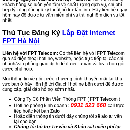
khách hàng sẽ luôn yên tâm về chất lượng dịch vụ, chi phí
hợp lý cùng đội ngũ kỹ thuật hỗ trợ tận tình. Hãy liên hệ ngay
hôm nay để được tư vấn miễn phí và trải nghiệm dịch vụ tốt
nhất!
Thủ Tục Đăng Ký
Lắp Đặt Internet
FPT Hà Nội
Liên hệ với FPT Telecom:
Có thể liên hệ với FPT Telecom
qua số điện thoại hotline, website, hoặc trực tiếp tại các chi
nhánh/văn phòng giao dịch để được tư vấn và lựa chọn gói
cước phù hợp.
Mọi thông tin về gói cước chương trình khuyến mãi tại khu
vực bạn ở hãy liên hệ tới địa chỉ hotline bên dưới để được
cung cấp, giải đáp hỗ trợ sớm nhất.
Công Ty Cổ Phần Viễn Thông FPT ( FPT Telecom )
0931 523 668
Hotline phòng kinh doanh :
call trực
tiếp hoặc kết bạn
Zalo
Hoặc điền thông tin dưới đây chúng tôi sẽ alo tư vấn
lại cho bạn
Chúng tôi hỗ trợ Tư vấn và Khảo sát miễn phí tại