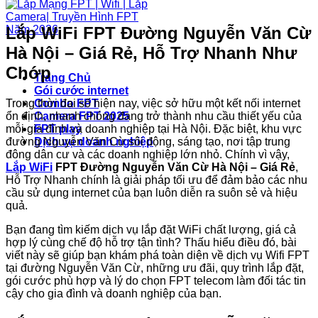
Lắp WiFi FPT Đường Nguyễn Văn Cừ
Hà Nội – Giá Rẻ, Hỗ Trợ Nhanh Như
Chớp
Trang Chủ
Gói cước internet
Trong thời đại số hiện nay, việc sở hữu một kết nối internet
Combo FPT
ổn định, nhanh chóng đang trở thành nhu cầu thiết yếu của
Camera FPT 2025
mỗi gia đình và doanh nghiệp tại Hà Nội. Đặc biệt, khu vực
FPT play
đường Nguyễn Văn Cừ sôi động, sáng tạo, nơi tập trung
Dịch vụ doanh nghiệp
đông dân cư và các doanh nghiệp lớn nhỏ. Chính vì vậy,
Lắp WiFi
FPT Đường Nguyễn Văn Cừ Hà Nội – Giá Rẻ
,
Hỗ Trợ Nhanh chính là giải pháp tối ưu để đảm bảo các nhu
cầu sử dụng internet của bạn luôn diễn ra suôn sẻ và hiệu
quả.
Bạn đang tìm kiếm dịch vụ lắp đặt WiFi chất lượng, giá cả
hợp lý cùng chế độ hỗ trợ tận tình? Thấu hiểu điều đó, bài
viết này sẽ giúp bạn khám phá toàn diện về dịch vụ Wifi FPT
tại đường Nguyễn Văn Cừ, những ưu đãi, quy trình lắp đặt,
gói cước phù hợp và lý do chọn FPT telecom làm đối tác tin
cậy cho gia đình và doanh nghiệp của bạn.