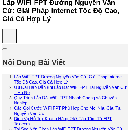
Lắp WiFi FPT Đường Nguyễn Văn
Cừ: Giải Pháp Internet Tốc Độ Cao,
Giá Cả Hợp Lý
Nội Dung Bài Viết
Lắp WiFi FPT Đường Nguyễn Văn Cừ: Giải Pháp Internet
Tốc Độ Cao, Giá Cả Hợp Lý
Ưu Đãi Hấp Dẫn Khi Lắp Đặt WiFi FPT Tại Nguyễn Văn Cừ
– Hà Nội
Quy Trình Lắp Đặt WiFi FPT Nhanh Chóng và Chuyên
Nghiệp
Các Gói Cước WiFi FPT Phù Hợp Cho Mọi Nhu Cầu Tại
Nguyễn Văn Cừ
Dịch Vụ Hỗ Trợ Khách Hàng 24/7 Tận Tâm Từ FPT
Telecom
Tại Sao Nên Chọn Lắp WiFi FPT Đường Nguyễn Văn Cừ –