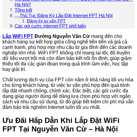
Hà Nội?
Tổng kết
Thủ Tục Đăng Ký Lắp Đặt Internet FPT Hà Nội
Đăng ký tư vấn FPT
Các gói cước internet FPT phổ biến
Lắp WiFi FPT
Đường Nguyễn Văn Cừ
mang đến cho
khách hàng sự kết hợp giữa công nghệ tiên tiến và giá cả
cạnh tranh, phù hợp mọi nhu cầu từ gia đình đến các doanh
nghiệp lớn nhỏ. WiFi FPT không chỉ mang lại tốc độ truyền
dữ liệu vượt trội mà còn đảm bảo kết nối ổn định, giúp giảm
thiểu tối đa các gián đoạn trong quá trình làm việc, học tập
hay giải trí.
Chất lượng dịch vụ của FPT còn nằm ở khả năng tối ưu hóa
cho từng khách hàng, từ việc tư vấn phù hợp đến quá trình
lắp đặt nhanh chóng, chính xác. Đặc biệt, các gói cước đa
dạng giúp người dùng dễ dàng lựa chọn phù hợp với ngân
sách và nhu cầu sử dụng, từ đó giúp tiết kiệm chi phí mà vẫn
đảm bảo trải nghiệm Internet luôn tối ưu nhất.
Ưu Đãi Hấp Dẫn Khi Lắp Đặt WiFi
FPT Tại Nguyễn Văn Cừ – Hà Nội