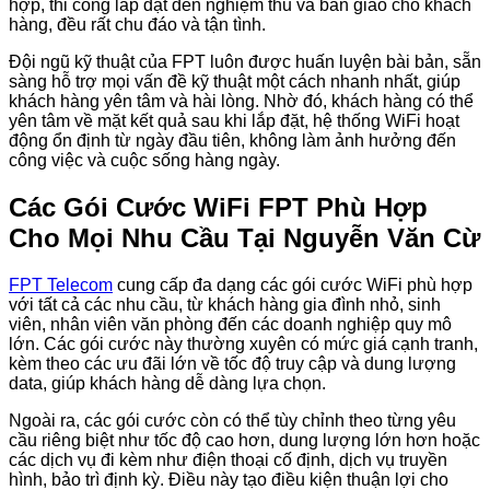
hợp, thi công lắp đặt đến nghiệm thu và bàn giao cho khách
hàng, đều rất chu đáo và tận tình.
Đội ngũ kỹ thuật của FPT luôn được huấn luyện bài bản, sẵn
sàng hỗ trợ mọi vấn đề kỹ thuật một cách nhanh nhất, giúp
khách hàng yên tâm và hài lòng. Nhờ đó, khách hàng có thể
yên tâm về mặt kết quả sau khi lắp đặt, hệ thống WiFi hoạt
động ổn định từ ngày đầu tiên, không làm ảnh hưởng đến
công việc và cuộc sống hàng ngày.
Các Gói Cước WiFi FPT Phù Hợp
Cho Mọi Nhu Cầu Tại Nguyễn Văn Cừ
FPT Telecom
cung cấp đa dạng các gói cước WiFi phù hợp
với tất cả các nhu cầu, từ khách hàng gia đình nhỏ, sinh
viên, nhân viên văn phòng đến các doanh nghiệp quy mô
lớn. Các gói cước này thường xuyên có mức giá cạnh tranh,
kèm theo các ưu đãi lớn về tốc độ truy cập và dung lượng
data, giúp khách hàng dễ dàng lựa chọn.
Ngoài ra, các gói cước còn có thể tùy chỉnh theo từng yêu
cầu riêng biệt như tốc độ cao hơn, dung lượng lớn hơn hoặc
các dịch vụ đi kèm như điện thoại cố định, dịch vụ truyền
hình, bảo trì định kỳ. Điều này tạo điều kiện thuận lợi cho