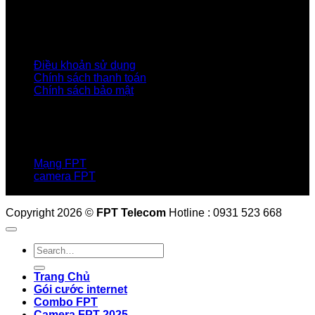
Tuyển dụng
Tập đoàn FPT
Điều Khoản, Chính Sách
Điều khoản sử dụng
Chính sách thanh toán
Chính sách bảo mật
LIÊN HỆ
Hotline:0931 523 668
Báo hỏng :
1900 6600
Mạng FPT
camera FPT
Email: QuyetPN@fpt.com
Copyright 2026 ©
FPT Telecom
Hotline : 0931 523 668
Trang Chủ
Gói cước internet
Combo FPT
Camera FPT 2025