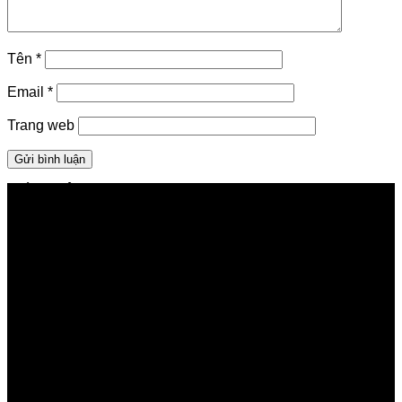
Tên
*
Email
*
Trang web
GIỚI THIỆU FPT TELECOM
Công ty Cổ phần Viễn thông FPT
Tầng 9, Block A, FPT Tower 10 Phạm Văn Bạch, Cầu
Giấy, Hà Nội
Về Chúng Tôi
Giới thiệu FPT
Liên kết Thành viên
Khách hàng Đối tác