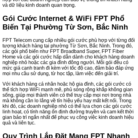
và dữ liệu kinh doanh quan trọng.
Gói Cước Internet & WiFi FPT Phổ
Biến Tại Phường Từ Sơn, Bắc Ninh
FPT Telecom cung cấp nhiều gói cước phù hợp với từng đối
tượng khách hàng tại phường Từ Sơn, Bắc Ninh. Trong đó,
các gói phổ biến như FPT Broadband Super, FPT Fiber
Home và các gói cước hấp dẫn dành cho khách hàng doanh
nghiệp nhỏ hoặc các gia đình đông người. Mỗi gói đều có
mức giá cạnh tranh đi kèm với tốc độ cao, đảm bảo đáp ứng
mọi nhu cầu sử dụng, từ học tập, làm việc đến giải trí.
Với khách hàng cá nhân hoặc hộ gia đình, các gói cước có
thể tích hợp WiFi mạnh mẽ, phủ sóng rộng khắp không gian
sống, giúp mọi thành viên có thể truy cập mọi nơi trong nhà
mà không cần lo lắng về tín hiệu yếu hay mất kết nối. Trong
khi đó, các doanh nghiệp nhỏ có thể lựa chọn các gói cước
linh hoạt, có tính năng ổn định đường truyền và cam kết thời
gian bảo trì ngắn nhất để phục vụ công việc kinh doanh hiệu
quả và liên tục.
Quy Trình Lắp Đặt Mạng FPT Nhanh