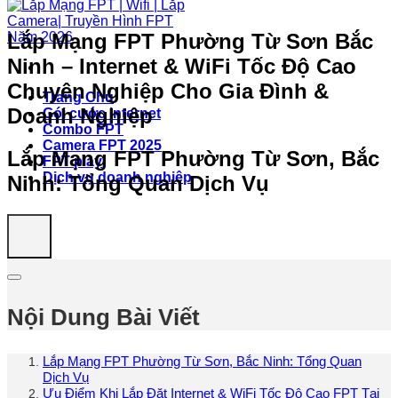
Lắp Mạng FPT Phường Từ Sơn Bắc
Ninh – Internet & WiFi Tốc Độ Cao
Chuyên Nghiệp Cho Gia Đình &
Trang Chủ
Doanh Nghiệp
Gói cước internet
Combo FPT
Camera FPT 2025
Lắp Mạng FPT Phường Từ Sơn, Bắc
FPT play
Dịch vụ doanh nghiệp
Ninh: Tổng Quan Dịch Vụ
Nội Dung Bài Viết
Lắp Mạng FPT Phường Từ Sơn, Bắc Ninh: Tổng Quan
Dịch Vụ
Ưu Điểm Khi Lắp Đặt Internet & WiFi Tốc Độ Cao FPT Tại