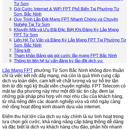
Từ Sơn
Gói Cước Internet & WiFi FPT Phổ Biến Tại Phường Từ
Sơn, Bắc Ninh
Quy Trình Lắp Đặt Mạng FPT Nhanh Chóng và Chuyên
Nghiệp Tại Từ Sơn
Khuyến Mãi và Ưu Đãi Đặc Biệt Khi Đăng Ký Lắp Mạng
FPT Từ Sơn
Liên Hệ Tư Vấn và Đăng Ký Lắp Mạng FPT Tại Phường Từ
Sơn, Bắc Ninh
Tổng kết
Tham khảo Bảng giá gói cước lắp mạng FPT Bắc Ninh
Thông tin liên hệ tư vấn đăng ký lắp đặt dịch vụ:
Lắp Mạng FPT
phường Từ Sơn Bắc Ninh không đơn thuần
chỉ là việc kết nối dây mạng, mà còn là quá trình cung cấp
dịch vụ toàn diện, cam kết về chất lượng và sự hỗ trợ tận
tình từ đội ngũ kỹ thuật viên chuyên nghiệp. FPT Telecom có
mặt tại địa phương này như một đối tác tin cậy, đem lại
những giải pháp phù hợp với mọi nhu cầu của khách hàng,
từ nhà riêng đến các doanh nghiệp vừa và nhỏ ngày càng
mở rộng hoạt động kinh doanh dựa vào internet.
Điểm thu hút lớn của dịch vụ này chính là sự linh hoạt trong
lựa chọn gói cước, khả năng nâng cấp băng thông dễ dàng
và đặc biệt là dịch vụ khách hàng chu đáo, phản hồi nhanh