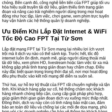
chóng. Bên cạnh đó, công nghệ tiên tiến của FPT giúp tối ưu
hóa hiệu suất truyền tải dữ liệu, giảm thiểu tình trạng gián
đoạn và nâng cao trải nghiệm người dùng trong mọi hoạt
động như học tập, làm việc, chơi game, xem phim trực tuyến
hay vận hành các hệ thống quản lý doanh nghiệp.
Ưu Điểm Khi Lắp Đặt Internet & WiFi
Tốc Độ Cao FPT Tại Từ Sơn
Lắp đặt mạng FPT tại Từ Sơn mang lại nhiều lợi ích vượt
trội mà ít dịch vụ nào có thể sánh kịp. Trước hết, tốc độ
internet luôn ổn định, mạnh mẽ, giúp người dùng thoải mái
tải dữ liệu, xem phim HD, livestream hoặc làm việc từ xa mà
không gặp phải tình trạng gián đoạn hay chậm chạp. Điều
này đặc biệt quan trọng trong thời đại số, nơi mọi hoạt động
đều phụ thuộc vào kết nối mạng để diễn ra suôn sẻ.
Thứ hai, sự hỗ trợ kỹ thuật của FPT rất chuyên nghiệp và tận
tình. Khi khách hàng gặp sự cố, hệ thống chăm sóc khách
hàng nhanh chóng tiếp cận, cung cấp giải pháp phù hợp,
giúp giảm thời gian gián đoạn dịch vụ xuống mức thấp nhất.
Đồng thời, dịch vụ này còn có tính năng bảo mật cao, đảm
bảo an toàn dữ liệu và chống lại các mối đe dọa mạng, phù
hợp với các doanh nghiệp cần bảo vệ thông tin khách hàng