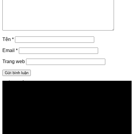
Tên
*
Email
*
Trang web
GIỚI THIỆU FPT TELECOM
Công ty Cổ phần Viễn thông FPT
Tầng 9, Block A, FPT Tower 10 Phạm Văn Bạch, Cầu
Giấy, Hà Nội
Về Chúng Tôi