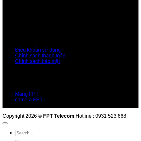
Giới thiệu FPT
Liên kết Thành viên
Khách hàng Đối tác
Tuyển dụng
Tập đoàn FPT
Điều Khoản, Chính Sách
Điều khoản sử dụng
Chính sách thanh toán
Chính sách bảo mật
LIÊN HỆ
Hotline:0931 523 668
Báo hỏng :
1900 6600
Mạng FPT
camera FPT
Email: QuyetPN@fpt.com
Copyright 2026 ©
FPT Telecom
Hotline : 0931 523 668