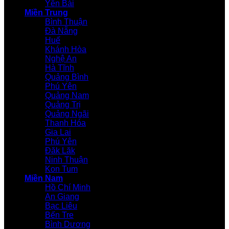
Yên Bái
Miền Trung
Bình Thuận
Đà Nẵng
Huế
Khánh Hòa
Nghệ An
Hà Tĩnh
Quảng Bình
Phú Yên
Quảng Nam
Quảng Trị
Quảng Ngãi
Thanh Hóa
Gia Lai
Phú Yên
Đăk Lăk
Ninh Thuận
Kon Tum
Miền Nam
Hồ Chí Minh
An Giang
Bạc Liêu
Bến Tre
Bình Dương