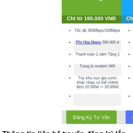
Chỉ từ 195.000 VNĐ
Ch
Tốc độ 300Mbps/150Mbps
Phí Hòa Mạng
299.000 đ
Thanh toán 1 năm Tặng 1
Trang bị modem Wifi
Tùy khu vực giá cước
khác nhau có thể chênh
lệch 10.000đ -> 20.000đ
Đăng Ký Tư Vấn