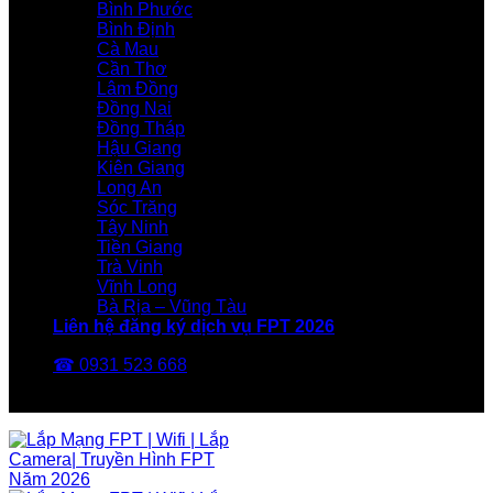
Bình Phước
Bình Định
Cà Mau
Cần Thơ
Lâm Đồng
Đồng Nai
Đồng Tháp
Hậu Giang
Kiên Giang
Long An
Sóc Trăng
Tây Ninh
Tiền Giang
Trà Vinh
Vĩnh Long
Bà Rịa – Vũng Tàu
Liên hệ đăng ký dịch vụ FPT 2026
☎ 0931 523 668
FPT Telecom -Nhà Mạng FPT