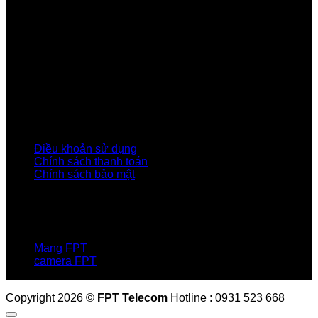
Giấy, Hà Nội
Về Chúng Tôi
Giới thiệu FPT
Liên kết Thành viên
Khách hàng Đối tác
Tuyển dụng
Tập đoàn FPT
Điều Khoản, Chính Sách
Điều khoản sử dụng
Chính sách thanh toán
Chính sách bảo mật
LIÊN HỆ
Hotline:0931 523 668
Báo hỏng :
1900 6600
Mạng FPT
camera FPT
Email: QuyetPN@fpt.com
Copyright 2026 ©
FPT Telecom
Hotline : 0931 523 668