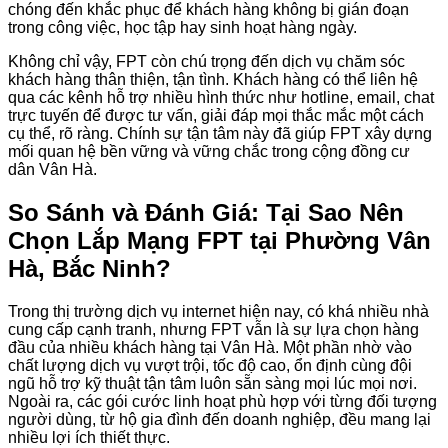
chóng đến khắc phục để khách hàng không bị gián đoạn
trong công việc, học tập hay sinh hoạt hàng ngày.
Không chỉ vậy, FPT còn chú trọng đến dịch vụ chăm sóc
khách hàng thân thiện, tận tình. Khách hàng có thể liên hệ
qua các kênh hỗ trợ nhiều hình thức như hotline, email, chat
trực tuyến để được tư vấn, giải đáp mọi thắc mắc một cách
cụ thể, rõ ràng. Chính sự tận tâm này đã giúp FPT xây dựng
mối quan hệ bền vững và vững chắc trong cộng đồng cư
dân Vân Hà.
So Sánh và Đánh Giá: Tại Sao Nên
Chọn Lắp Mạng FPT tại Phường Vân
Hà, Bắc Ninh?
Trong thị trường dịch vụ internet hiện nay, có khá nhiều nhà
cung cấp cạnh tranh, nhưng FPT vẫn là sự lựa chọn hàng
đầu của nhiều khách hàng tại Vân Hà. Một phần nhờ vào
chất lượng dịch vụ vượt trội, tốc độ cao, ổn định cùng đội
ngũ hỗ trợ kỹ thuật tận tâm luôn sẵn sàng mọi lúc mọi nơi.
Ngoài ra, các gói cước linh hoạt phù hợp với từng đối tượng
người dùng, từ hộ gia đình đến doanh nghiệp, đều mang lại
nhiều lợi ích thiết thực.