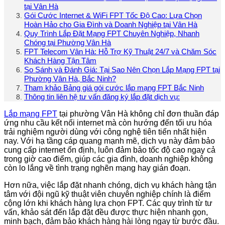
tại Vân Hà
Gói Cước Internet & WiFi FPT Tốc Độ Cao: Lựa Chọn
Hoàn Hảo cho Gia Đình và Doanh Nghiệp tại Vân Hà
Quy Trình Lắp Đặt Mạng FPT Chuyên Nghiệp, Nhanh
Chóng tại Phường Vân Hà
FPT Telecom Vân Hà: Hỗ Trợ Kỹ Thuật 24/7 và Chăm Sóc
Khách Hàng Tận Tâm
So Sánh và Đánh Giá: Tại Sao Nên Chọn Lắp Mạng FPT tại
Phường Vân Hà, Bắc Ninh?
Tham khảo Bảng giá gói cước lắp mạng FPT Bắc Ninh
Thông tin liên hệ tư vấn đăng ký lắp đặt dịch vụ:
Lắp mạng FPT
tại phường Vân Hà không chỉ đơn thuần đáp
ứng nhu cầu kết nối internet mà còn hướng đến tối ưu hóa
trải nghiệm người dùng với công nghệ tiên tiến nhất hiện
nay. Với hạ tầng cáp quang mạnh mẽ, dịch vụ này đảm bảo
cung cấp internet ổn định, luôn đảm bảo tốc độ cao ngay cả
trong giờ cao điểm, giúp các gia đình, doanh nghiệp không
còn lo lắng về tình trạng nghẽn mạng hay gián đoạn.
Hơn nữa, việc lắp đặt nhanh chóng, dịch vụ khách hàng tận
tâm với đội ngũ kỹ thuật viên chuyên nghiệp chính là điểm
cộng lớn khi khách hàng lựa chọn FPT. Các quy trình từ tư
vấn, khảo sát đến lắp đặt đều được thực hiện nhanh gọn,
minh bạch, đảm bảo khách hàng hài lòng ngay từ bước đầu.