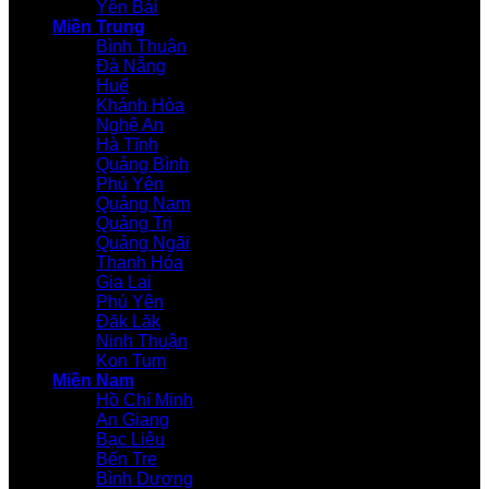
Yên Bái
Miền Trung
Bình Thuận
Đà Nẵng
Huế
Khánh Hòa
Nghệ An
Hà Tĩnh
Quảng Bình
Phú Yên
Quảng Nam
Quảng Trị
Quảng Ngãi
Thanh Hóa
Gia Lai
Phú Yên
Đăk Lăk
Ninh Thuận
Kon Tum
Miền Nam
Hồ Chí Minh
An Giang
Bạc Liêu
Bến Tre
Bình Dương