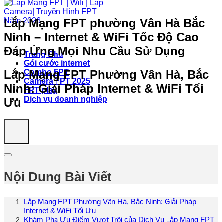
Lắp Mạng FPT phường Vân Hà Bắc
Ninh – Internet & WiFi Tốc Độ Cao
Đáp Ứng Mọi Nhu Cầu Sử Dụng
Trang Chủ
Gói cước internet
Lắp Mạng FPT Phường Vân Hà, Bắc
Combo FPT
Camera FPT 2025
Ninh: Giải Pháp Internet & WiFi Tối
FPT play
Dịch vụ doanh nghiệp
Ưu
Nội Dung Bài Viết
Lắp Mạng FPT Phường Vân Hà, Bắc Ninh: Giải Pháp
Internet & WiFi Tối Ưu
Khám Phá Ưu Điểm Vượt Trội của Dịch Vụ Lắp Mạng FPT