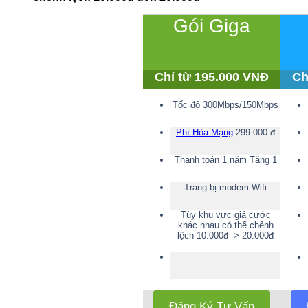
Gói Giga
Chỉ từ 195.000 VNĐ
Ch
Tốc độ 300Mbps/150Mbps
Phí Hòa Mạng
299.000 đ
Thanh toán 1 năm Tặng 1
Trang bị modem Wifi
Tùy khu vực giá cước
khác nhau có thể chênh
lệch 10.000đ -> 20.000đ
Đăng Ký Tư Vấn