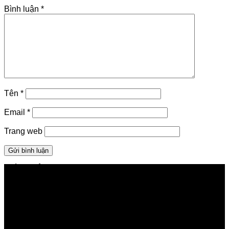
Bình luận
*
Tên
*
Email
*
Trang web
GIỚI THIỆU FPT TELECOM
Công ty Cổ phần Viễn thông FPT
Tầng 9, Block A, FPT Tower 10 Phạm Văn Bạch, Cầu