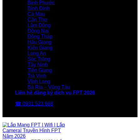
Bình Phước
Bình Định
Cà Mau
Cần Thơ
Lâm Đồng
Đồng Nai
Đồng Tháp
Hậu Giang
Kiên Giang
Long An
Sóc Trăng
Tây Ninh
Tiền Giang
Trà Vinh
Vĩnh Long
Bà Rịa – Vũng Tàu
Liên hệ đăng ký dịch vụ FPT 2026
☎ 0931 523 668
FPT Telecom -Nhà Mạng FPT