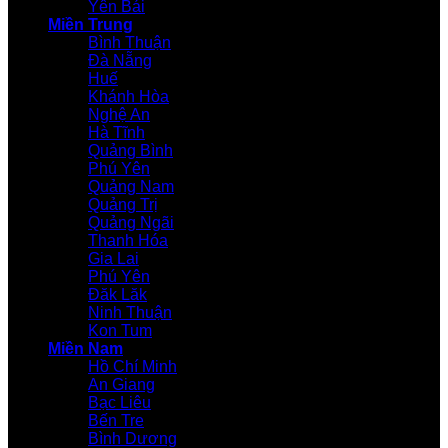
Yên Bái
Miền Trung
Bình Thuận
Đà Nẵng
Huế
Khánh Hòa
Nghệ An
Hà Tĩnh
Quảng Bình
Phú Yên
Quảng Nam
Quảng Trị
Quảng Ngãi
Thanh Hóa
Gia Lai
Phú Yên
Đăk Lăk
Ninh Thuận
Kon Tum
Miền Nam
Hồ Chí Minh
An Giang
Bạc Liêu
Bến Tre
Bình Dương