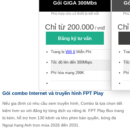
Gói GIGA 300Mbs
Gó
Phù hợp cho ≥3 thiết bị kết nối
Phù 
Chỉ từ 200.000
Chỉ
/ vnđ
Đăng ký tư vấn
Trang bị
Wifi 6
Miễn Phí
Tra
Tốc độ lên đến 300Mbps
Tốc
Phí hòa mạng 299K
Phí
Gói combo Internet và truyền hình FPT Play
Nếu gia đình có nhu cầu xem truyền hình, Combo là lựa chọn tiết
kiệm hơn so với đăng ký từng dịch vụ riêng lẻ. FPT Play Box trang
bị kèm, hỗ trợ hơn 130 kênh và kho phim bản quyền, bóng đá
Ngoại hạng Anh trọn mùa 2026 đến 2031.