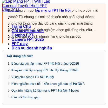
Bạn đang tìm gói
lắp mạng FPT Hà Nội
phù hợp với nhà
mình? Từ chung cư nội thành đến nhà phố ngoại thành,
chúng tôi tổng hợp đầy đủ bảng giá, khuyến mãi tháng
Trang Chủ
8/2026 và chia sẻ kinh nghiệm chọn gói đúng nhu cầu —
Gói cước internet
Combo FPT
giúp bạn quyết định nhanh mà không lo sai gói.
Camera FPT 2025
FPT play
Dịch vụ doanh nghiệp
Nội dung bài viết
Bảng giá gói lắp mạng FPT Hà Nội tháng 8/2026
Khuyến mãi lắp mạng FPT Hà Nội tháng 8/2026
Vùng phủ sóng FPT tại Hà Nội
Kinh nghiệm thực tế – Nên chọn gói nào tại Hà Nội?
Quy trình đăng ký lắp mạng FPT Hà Nội 4 bước
Câu hỏi thường gặp