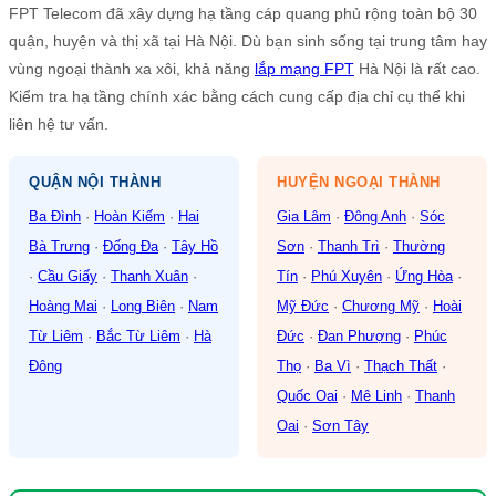
FPT Telecom đã xây dựng hạ tầng cáp quang phủ rộng toàn bộ 30
quận, huyện và thị xã tại Hà Nội. Dù bạn sinh sống tại trung tâm hay
vùng ngoại thành xa xôi, khả năng
lắp mạng FPT
Hà Nội là rất cao.
Kiểm tra hạ tầng chính xác bằng cách cung cấp địa chỉ cụ thể khi
liên hệ tư vấn.
QUẬN NỘI THÀNH
HUYỆN NGOẠI THÀNH
Ba Đình
·
Hoàn Kiếm
·
Hai
Gia Lâm
·
Đông Anh
·
Sóc
Bà Trưng
·
Đống Đa
·
Tây Hồ
Sơn
·
Thanh Trì
·
Thường
·
Cầu Giấy
·
Thanh Xuân
·
Tín
·
Phú Xuyên
·
Ứng Hòa
·
Hoàng Mai
·
Long Biên
·
Nam
Mỹ Đức
·
Chương Mỹ
·
Hoài
Từ Liêm
·
Bắc Từ Liêm
·
Hà
Đức
·
Đan Phượng
·
Phúc
Đông
Thọ
·
Ba Vì
·
Thạch Thất
·
Quốc Oai
·
Mê Linh
·
Thanh
Oai
·
Sơn Tây