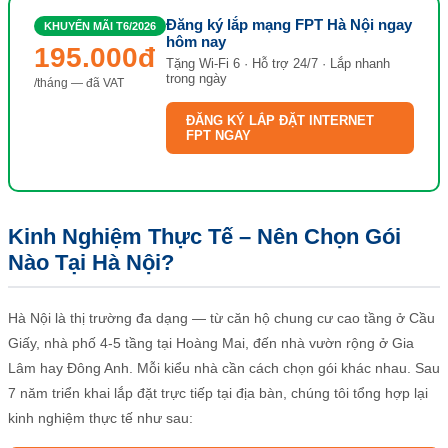
Đăng ký lắp mạng FPT Hà Nội ngay
KHUYẾN MÃI T6/2026
hôm nay
195.000đ
Tặng Wi-Fi 6 · Hỗ trợ 24/7 · Lắp nhanh
trong ngày
/tháng — đã VAT
ĐĂNG KÝ LẮP ĐẶT INTERNET
FPT NGAY
Kinh Nghiệm Thực Tế – Nên Chọn Gói
Nào Tại Hà Nội?
Hà Nội là thị trường đa dạng — từ căn hộ chung cư cao tầng ở Cầu
Giấy, nhà phố 4-5 tầng tại Hoàng Mai, đến nhà vườn rộng ở Gia
Lâm hay Đông Anh. Mỗi kiểu nhà cần cách chọn gói khác nhau. Sau
7 năm triển khai lắp đặt trực tiếp tại địa bàn, chúng tôi tổng hợp lại
kinh nghiệm thực tế như sau: