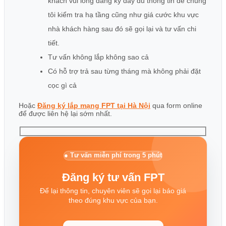
khách vui lòng đăng ký đầy đủ thông tin để chúng
tôi kiểm tra hạ tầng cũng như giá cước khu vực
nhà khách hàng sau đó sẽ gọi lại và tư vấn chi
tiết.
Tư vấn không lắp không sao cả
Có hỗ trợ trả sau từng tháng mà không phải đặt
cọc gì cả
Hoặc
Đăng ký lắp mạng FPT tại Hà Nội
qua form online
để được liên hệ lại sớm nhất.
● Tư vấn miễn phí trong 5 phút
Đăng ký tư vấn FPT
Để lại thông tin, chuyên viên sẽ gọi lại báo giá
theo đúng khu vực của bạn.