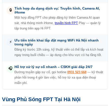
Tích hợp đa dạng dịch vụ: Truyền hình, Camera AI,
🔒
iHome
Một hợp đồng FPT cho phép đăng ký thêm Camera AI quan
sát, nhà thông minh iHome,
truyền hình FPT
Play — quản lý
tập trung trên app Hi FPT.
Ưu tiên triển khai lắp đặt mạng WiFi Hà Nội nhanh
⚡
trong ngày
Đăng ký trước 10h sáng, kỹ thuật viên có thể lắp và kích hoạt
ngay trong buổi chiều — áp dụng cho khu vực có hạ tầng tốt.
Hỗ trợ xử lý sự cố nhanh – CSKH giải đáp 24/7
🎧
Đường truyền gặp sự cố, gọi hotline
0931 523 668
— kỹ thuật
phản hồi trong 4 giờ làm việc, hỗ trợ từ xa qua điện thoại
miễn phí.
Vùng Phủ Sóng FPT Tại Hà Nội