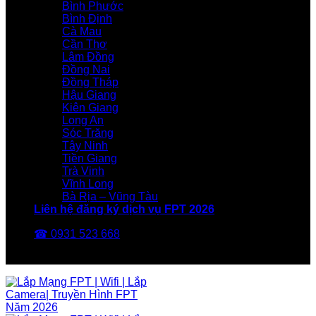
Bình Phước
Bình Định
Cà Mau
Cần Thơ
Lâm Đồng
Đồng Nai
Đồng Tháp
Hậu Giang
Kiên Giang
Long An
Sóc Trăng
Tây Ninh
Tiền Giang
Trà Vinh
Vĩnh Long
Bà Rịa – Vũng Tàu
Liên hệ đăng ký dịch vụ FPT 2026
☎ 0931 523 668
FPT Telecom -Nhà Mạng FPT