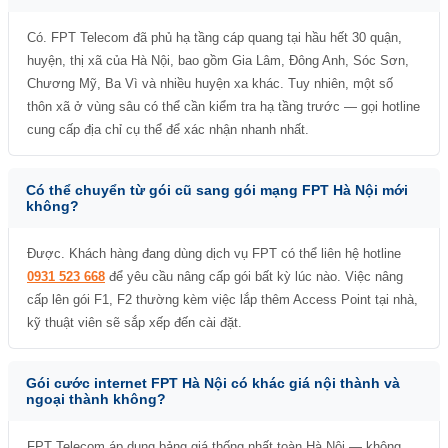
Có. FPT Telecom đã phủ hạ tầng cáp quang tại hầu hết 30 quận,
huyện, thị xã của Hà Nội, bao gồm Gia Lâm, Đông Anh, Sóc Sơn,
Chương Mỹ, Ba Vì và nhiều huyện xa khác. Tuy nhiên, một số
thôn xã ở vùng sâu có thể cần kiểm tra hạ tầng trước — gọi hotline
cung cấp địa chỉ cụ thể để xác nhận nhanh nhất.
Có thể chuyển từ gói cũ sang gói mạng FPT Hà Nội mới
không?
Được. Khách hàng đang dùng dịch vụ FPT có thể liên hệ hotline
0931 523 668
để yêu cầu nâng cấp gói bất kỳ lúc nào. Việc nâng
cấp lên gói F1, F2 thường kèm việc lắp thêm Access Point tại nhà,
kỹ thuật viên sẽ sắp xếp đến cài đặt.
Gói cước internet FPT Hà Nội có khác giá nội thành và
ngoại thành không?
FPT Telecom áp dụng bảng giá thống nhất toàn Hà Nội — không