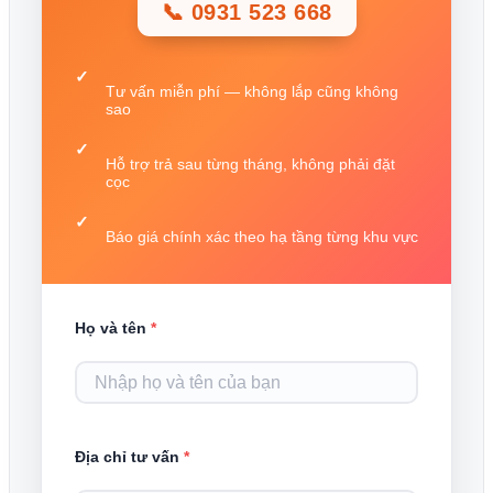
📞 0931 523 668
Tư vấn miễn phí — không lắp cũng không
sao
Hỗ trợ trả sau từng tháng, không phải đặt
cọc
Báo giá chính xác theo hạ tầng từng khu vực
Họ và tên
*
Địa chỉ tư vấn
*