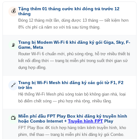
Tặng thêm 01 tháng cước khi đóng trả trước 12
💰
tháng
Đóng 12 tháng một lần, dùng được 13 tháng — tiết kiệm hơn
8% chi phí cả năm so với trả sau từng tháng.
Trang bị Modem Wi-Fi 6 khi đăng ký gói Giga, Sky, F-
📡
Game, Meta
Router Wi-Fi 6 chuẩn mới, phủ sóng rộng, hỗ trợ nhiều thiết bị
kết nối đồng thời — trang bị miễn phí trong suốt thời gian sử
dụng hợp đồng.
Trang bị Wi-Fi Mesh khi đăng ký các gói từ F1, F2
🔗
trở lên
Hệ thống Wi-Fi Mesh phủ sóng toàn bộ không gian nhà, loại
bỏ điểm chết sóng — phù hợp nhà rộng, nhiều tầng.
Miễn phí đầu FPT Play Box khi đăng ký truyền hình
📺
hoặc Combo Internet +
Truyền hình FPT
Play
FPT Play Box 4K tích hợp hàng trăm kênh truyền hình, kho
phim, thể thao — trang bị miễn phí khi đăng ký gói Combo.