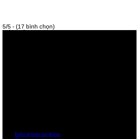
5/5 - (17 bình chọn)
GIỚI THIỆU FPT TELECOM
Công ty Cổ phần Viễn thông FPT
Tầng 9, Block A, FPT Tower 10 Phạm Văn Bạch, Cầu
Giấy, Hà Nội
Về Chúng Tôi
Giới thiệu FPT
Liên kết Thành viên
Khách hàng Đối tác
Tuyển dụng
Tập đoàn FPT
Điều Khoản, Chính Sách
Điều khoản sử dụng