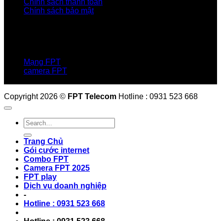
Chính sách thanh toán
Chính sách bảo mật
LIÊN HỆ
Hotline:0931 523 668
Báo hỏng :
1900 6600
Mạng FPT
camera FPT
Email: QuyetPN@fpt.com
Copyright 2026 ©
FPT Telecom
Hotline : 0931 523 668
Trang Chủ
Gói cước internet
Combo FPT
Camera FPT 2025
FPT play
Dịch vụ doanh nghiệp
-
Hotline : 0931 523 668