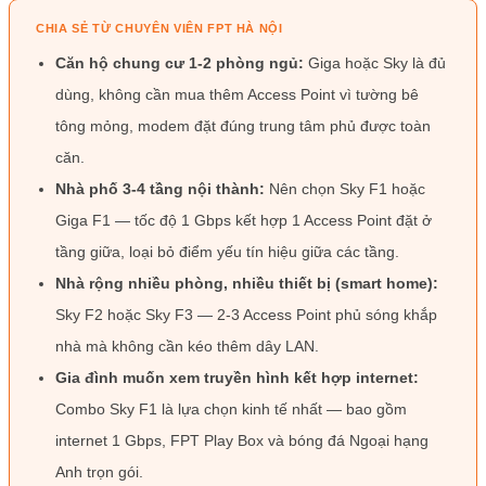
CHIA SẺ TỪ CHUYÊN VIÊN FPT HÀ NỘI
Căn hộ chung cư 1-2 phòng ngủ:
Giga hoặc Sky là đủ
dùng, không cần mua thêm Access Point vì tường bê
tông mỏng, modem đặt đúng trung tâm phủ được toàn
căn.
Nhà phố 3-4 tầng nội thành:
Nên chọn Sky F1 hoặc
Giga F1 — tốc độ 1 Gbps kết hợp 1 Access Point đặt ở
tầng giữa, loại bỏ điểm yếu tín hiệu giữa các tầng.
Nhà rộng nhiều phòng, nhiều thiết bị (smart home):
Sky F2 hoặc Sky F3 — 2-3 Access Point phủ sóng khắp
nhà mà không cần kéo thêm dây LAN.
Gia đình muốn xem truyền hình kết hợp internet:
Combo Sky F1 là lựa chọn kinh tế nhất — bao gồm
internet 1 Gbps, FPT Play Box và bóng đá Ngoại hạng
Anh trọn gói.