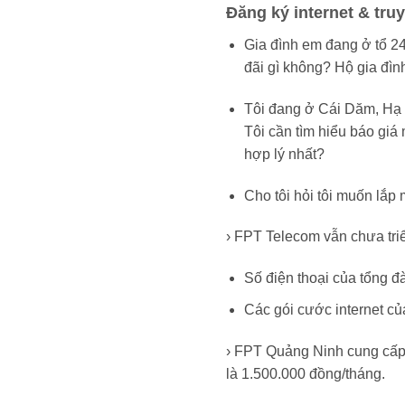
Đăng ký internet & tr
Gia đình em đang ở tổ 2
đãi gì không? Hộ gia đì
Tôi đang ở Cái Dăm, Hạ L
Tôi cần tìm hiểu báo gi
hợp lý nhất?
Cho tôi hỏi tôi muốn lắ
› FPT Telecom vẫn chưa tri
Số điện thoại của tổng đ
Các gói cước internet c
› FPT Quảng Ninh cung cấp 1
là 1.500.000 đồng/tháng.