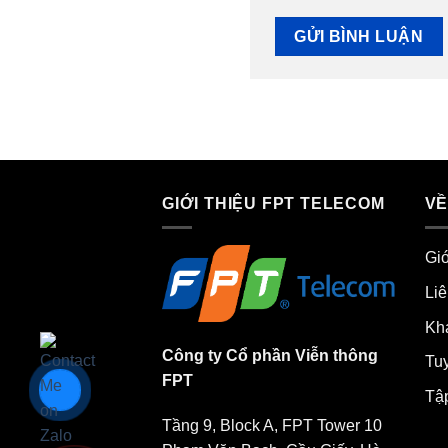
GIỚI THIỆU FPT TELECOM
VỀ
Giớ
Liê
Khá
Công ty Cổ phần Viễn thông
Tu
FPT
Tậ
Tầng 9, Block A, FPT Tower 10