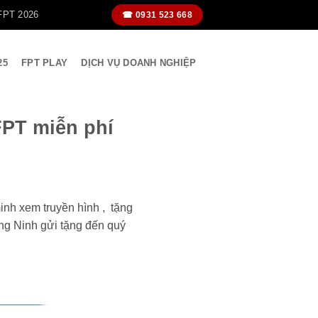
FPT 2026
☎ 0931 523 668
25
FPT PLAY
DỊCH VỤ DOANH NGHIỆP
FPT miễn phí
inh xem truyền hình , tặng
ng Ninh gửi tặng đến quý