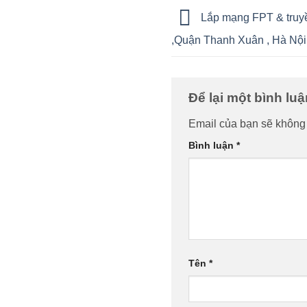
Lắp mạng FPT & truyề
,Quận Thanh Xuân , Hà Nội
Để lại một bình lu
Email của bạn sẽ không 
Bình luận
*
Tên
*