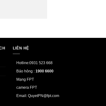
ÁCH
LIÊN HỆ
Hotline:0931 523 668
Báo hỏng :
1900 6600
Mạng FPT
camera FPT
Email: QuyetPN@fpt.com