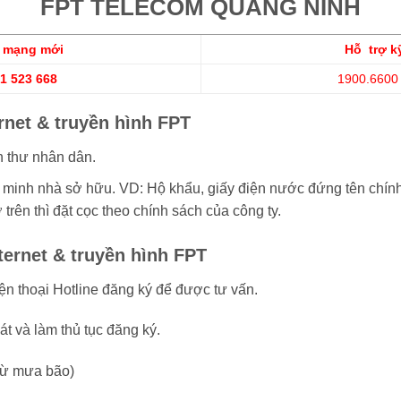
FPT TELECOM QUẢNG NINH
t mạng mới
Hỗ trợ k
1 523 668
1900.6600
rnet & truyền hình FPT
 thư nhân dân.
 minh nhà sở hữu. VD: Hộ khẩu, giấy điện nước đứng tên chính
trên thì đặt cọc theo chính sách của công ty.
ternet & truyền hình FPT
ện thoại Hotline đăng ký để được tư vấn.
át và làm thủ tục đăng ký.
trừ mưa bão)