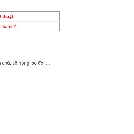
ỹ thuật
 nhánh 2
 chủ, sổ hồng, sổ đó, …