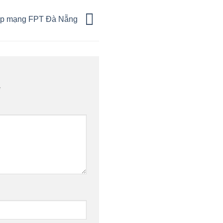
lắp mạng FPT Đà Nẵng
*