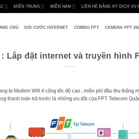
ẮC
MIỀN TRUNG
MIỀN NAM
LIÊN HỆ ĐĂNG KÝ DỊCH VỤ 
ANG CHỦ
GÓI CƯỚC INTERNET
COMBO FPT
CAMERA FPT 20
: Lắp đặt internet và truyền hình 
rang bị Modem Wifi 4 cổng tốc độ cao , miễn phí đầu thu thông m
g thanh toán trả trước là những ưu đãi của FPT Telecom Quả