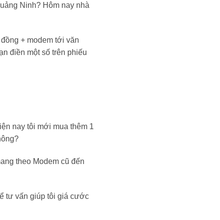
 Quảng Ninh? Hôm nay nhà
p đồng + modem tới văn
n điền một số trên phiếu
iện nay tôi mới mua thêm 1
không?
 mang theo Modem cũ đến
hể tư vấn giúp tôi giá cước