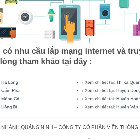
có nhu cầu lắp mạng internet và tru
lòng tham khảo tại đây :
 Hạ Long
› Xem chi tiết tại:
Thị xã Quả
ố Cẩm Phả
› Xem chi tiết tại:
Huyện Đông
 Móng Cái
› Xem chi tiết tại:
Huyện Hoà
 Uông Bí
› Xem chi tiết tại:
Huyện Vân
I NHÁNH QUẢNG NINH – CÔNG TY CỔ PHẦN VIỄN THÔNG 