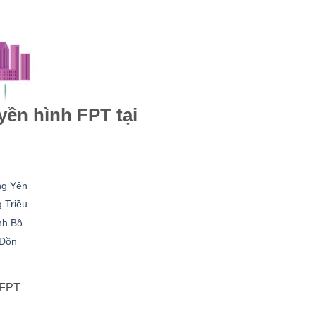
yền hình FPT tại
ng Yên
 Triều
nh Bồ
 Đồn
FPT