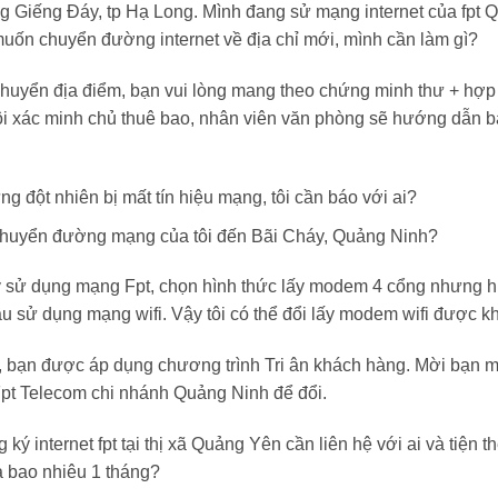
 Giếng Đáy, tp Hạ Long. Mình đang sử mạng internet của fpt
uốn chuyển đường internet về địa chỉ mới, mình cần làm gì?
 chuyển địa điểm, bạn vui lòng mang theo chứng minh thư + hợ
ôi xác minh chủ thuê bao, nhân viên văn phòng sẽ hướng dẫn bạ
ưng đột nhiên bị mất tín hiệu mạng, tôi cần báo với ai?
 chuyển đường mạng của tôi đến Bãi Cháy, Quảng Ninh?
ký sử dụng mạng Fpt, chọn hình thức lấy modem 4 cổng nhưng h
ầu sử dụng mạng wifi. Vậy tôi có thể đổi lấy modem wifi được 
i, bạn được áp dụng chương trình Tri ân khách hàng. Mời bạn
pt Telecom chi nhánh Quảng Ninh để đổi.
ký internet fpt tại thị xã Quảng Yên cần liên hệ với ai và tiện t
là bao nhiêu 1 tháng?