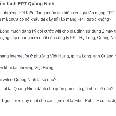
uyền hình FPT Quảng Ninh
4, phường Yết Kiêu đang muốn tìm hiểu xem giá
lắp mạng FPT
nh mà chưa có hộ khẩu tại đây thì lắp mạng FPT được không?
ong muốn đăng ký gói cước wifi cho gia đình sử dụng 2 máy tính
á mạng cáp quang mới nhất của công ty FPT Hạ Long, Quảng Ni
p mạng
internet fpt
ở phường Việt Hưng, tp Hạ Long, tỉnh Quảng N
ển khai tại phường Việt Hưng.
ài wifi ở Quảng Ninh là số nào?
ủa fpt tại Quảng Ninh dành cho quán game có giá như thế nào?
 gói cước duy nhất cho các tiệm net là Fiber Public+ có tốc độ