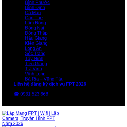
Bình Phước
Bình Định
Cà Mau
Cần Thơ
Lâm Đồng
Đồng Nai
Đồng Tháp
Hậu Giang
Kiên Giang
Long An
Sóc Trăng
Tây Ninh
Tiền Giang
Trà Vinh
Vĩnh Long
Bà Rịa – Vũng Tàu
Liên hệ đăng ký dịch vụ FPT 2026
☎ 0931 523 668
FPT Telecom -Nhà Mạng FPT