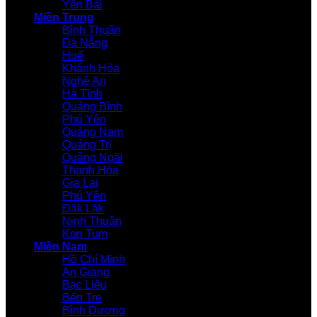
Yên Bái
Miền Trung
Bình Thuận
Đà Nẵng
Huế
Khánh Hòa
Nghệ An
Hà Tĩnh
Quảng Bình
Phú Yên
Quảng Nam
Quảng Trị
Quảng Ngãi
Thanh Hóa
Gia Lai
Phú Yên
Đăk Lăk
Ninh Thuận
Kon Tum
Miền Nam
Hồ Chí Minh
An Giang
Bạc Liêu
Bến Tre
Bình Dương