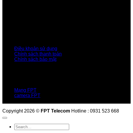
Giới thiệu FPT
Liên kết Thành viên
Khách hàng Đối tác
Tuyển dụng
Tập đoàn FPT
Điều Khoản, Chính Sách
Điều khoản sử dụng
Chính sách thanh toán
Chính sách bảo mật
LIÊN HỆ
Hotline:0931 523 668
Báo hỏng :
1900 6600
Mạng FPT
camera FPT
Email: QuyetPN@fpt.com
Copyright 2026 ©
FPT Telecom
Hotline : 0931 523 668