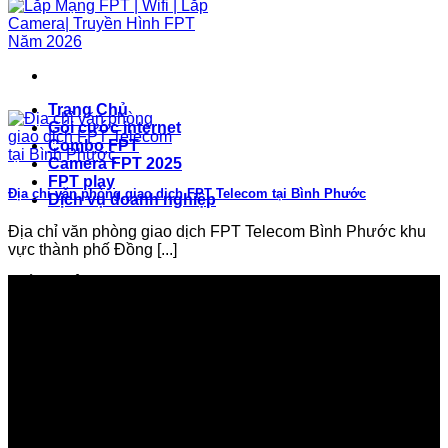
Trang Chủ
Gói cước internet
Combo FPT
Camera FPT 2025
FPT play
Địa chỉ văn phòng giao dịch FPT Telecom tại Bình Phước
Dịch vụ doanh nghiệp
Địa chỉ văn phòng giao dịch FPT Telecom Bình Phước khu
vực thành phố Đồng [...]
GIỚI THIỆU FPT TELECOM
Công ty Cổ phần Viễn thông FPT
Tầng 9, Block A, FPT Tower 10 Phạm Văn Bạch, Cầu
Giấy, Hà Nội
Về Chúng Tôi