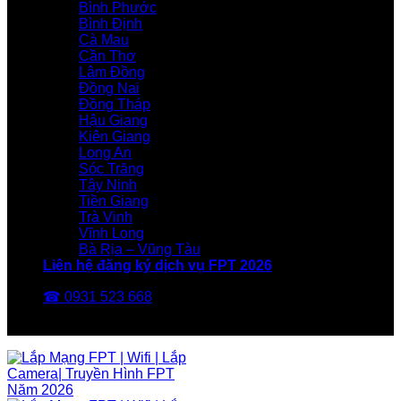
Bình Phước
Bình Định
Cà Mau
Cần Thơ
Lâm Đồng
Đồng Nai
Đồng Tháp
Hậu Giang
Kiên Giang
Long An
Sóc Trăng
Tây Ninh
Tiền Giang
Trà Vinh
Vĩnh Long
Bà Rịa – Vũng Tàu
Liên hệ đăng ký dịch vụ FPT 2026
☎ 0931 523 668
FPT Telecom -Nhà Mạng FPT