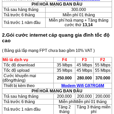
PHÍ HOÀ MẠNG BAN ĐẦU
Trả sau háng tháng
300.000
Trả trước 6 tháng
Miễn phí 01 tháng
Miễn phí hoà mạng + Tặng tháng
Trả trước 1 năm đầu
cước thứ
13,14
2.Gói cước internet cáp quang gia đình tốc độ
cao
( Bảng giá lắp mạng FPT chưa bao gồm 10% VAT )
Mô tả dịch vụ
F4
F3
F2
Tốc độ download
35 Mbps
45 Mbps
55 Mbps
Tốc độ upload
35 Mbps
45 Mbps
55 Mbps
Cước khuyến mại
250.000
280.000
370.000
(đồng/tháng)
Thiết bị kèm theo
Modem Wifi G97RG6M
PHÍ HOÀ MẠNG BAN ĐẦU
Trả sau háng tháng
200.000
200.000
200.000
Trả trước 6 tháng
Miễn phíMiễn phí 01 tháng
Tặng 2
Tặng 3 tháng miễn
Trả trước 1 năm đầu
tháng
phí