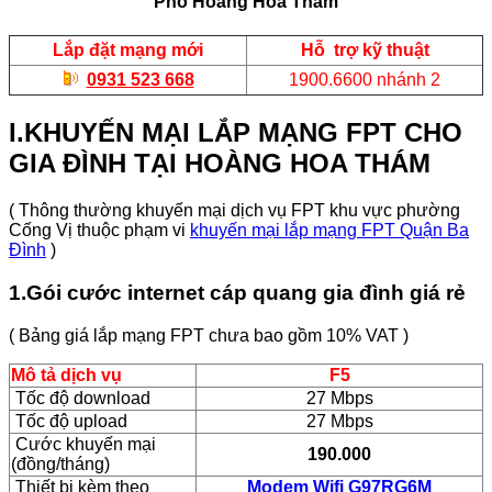
Phố Hoàng Hoa Thám
Lắp đặt mạng mới
Hỗ trợ kỹ thuật
0931 523 668
1900.6600 nhánh 2
I.KHUYẾN MẠI LẮP MẠNG FPT CHO
GIA ĐÌNH TẠI HOÀNG HOA THÁM
( Thông thường khuyến mại dịch vụ FPT khu vực phường
Cống Vị thuộc phạm vi
khuyến mại lắp mạng FPT Quận Ba
Đình
)
1.Gói cước internet cáp quang gia đình giá rẻ
( Bảng giá lắp mạng FPT chưa bao gồm 10% VAT )
Mô tả dịch vụ
F5
Tốc độ download
27 Mbps
Tốc độ upload
27 Mbps
Cước khuyến mại
190.000
(đồng/tháng)
Thiết bị kèm theo
Modem Wifi G97RG6M