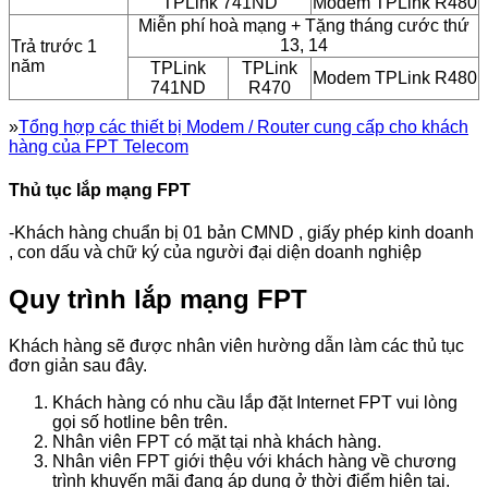
TPLink 741ND
Modem TPLink R480
Miễn phí hoà mạng + Tặng tháng cước thứ
13, 14
Trả trước 1
năm
TPLink
TPLink
Modem TPLink R480
741ND
R470
»
Tổng hợp các thiết bị Modem / Router cung cấp cho khách
hàng của FPT Telecom
Thủ tục lắp mạng FPT
-Khách hàng chuẩn bị 01 bản CMND , giấy phép kinh doanh
, con dấu và chữ ký của người đại diện doanh nghiệp
Quy trình lắp mạng FPT
Khách hàng sẽ được nhân viên hường dẫn làm các thủ tục
đơn giản sau đây.
Khách hàng có nhu cầu lắp đặt Internet FPT vui lòng
gọi số hotline bên trên.
Nhân viên FPT có mặt tại nhà khách hàng.
Nhân viên FPT giới thệu với khách hàng về chương
trình khuyến mãi đang áp dụng ở thời điểm hiện tại.