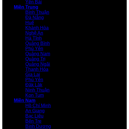
Yên Bái
Miền Trung
Bình Thuận
Đà Nẵng
Huế
Khánh Hòa
Nghệ An
Hà Tĩnh
Quảng Bình
Phú Yên
Quảng Nam
Quảng Trị
Quảng Ngãi
Thanh Hóa
Gia Lai
Phú Yên
Đăk Lăk
Ninh Thuận
Kon Tum
Miền Nam
Hồ Chí Minh
An Giang
Bạc Liêu
Bến Tre
Bình Dương