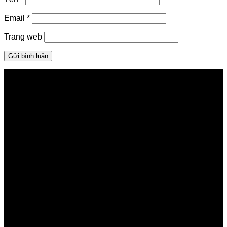
Email
*
Trang web
GIỚI THIỆU FPT TELECOM
Công ty Cổ phần Viễn thông FPT
Tầng 9, Block A, FPT Tower 10 Phạm Văn Bạch, Cầu
Giấy, Hà Nội
Về Chúng Tôi
Giới thiệu FPT
Liên kết Thành viên
Khách hàng Đối tác
Tuyển dụng
Tập đoàn FPT
Điều Khoản, Chính Sách