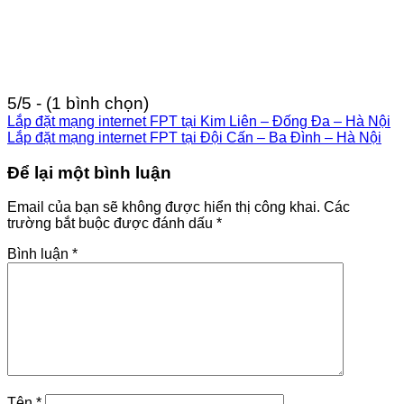
5/5 - (1 bình chọn)
Lắp đặt mạng internet FPT tại Kim Liên – Đống Đa – Hà Nội
Lắp đặt mạng internet FPT tại Đội Cấn – Ba Đình – Hà Nội
Để lại một bình luận
Email của bạn sẽ không được hiển thị công khai.
Các
trường bắt buộc được đánh dấu
*
Bình luận
*
Tên
*