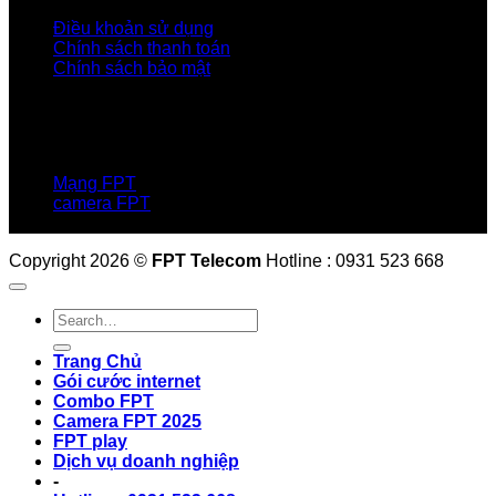
Điều khoản sử dụng
Chính sách thanh toán
Chính sách bảo mật
LIÊN HỆ
Hotline:0931 523 668
Báo hỏng :
1900 6600
Mạng FPT
camera FPT
Email: QuyetPN@fpt.com
Copyright 2026 ©
FPT Telecom
Hotline : 0931 523 668
Trang Chủ
Gói cước internet
Combo FPT
Camera FPT 2025
FPT play
Dịch vụ doanh nghiệp
-