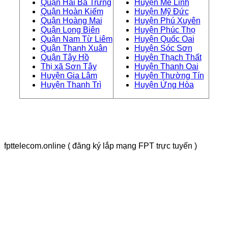
Quận Hai Bà Trưng
Huyện Mê Linh
Quận Hoàn Kiếm
Huyện Mỹ Đức
Quận Hoàng Mai
Huyện Phú Xuyên
Quận Long Biên
Huyện Phúc Thọ
Quận Nam Từ Liêm
Huyện Quốc Oai
Quận Thanh Xuân
Huyện Sóc Sơn
Quận Tây Hồ
Huyện Thạch Thất
Thị xã Sơn Tây
Huyện Thanh Oai
Huyện Gia Lâm
Huyện Thường Tín
Huyện Thanh Trì
Huyện Ứng Hòa
fpttelecom.online ( đăng ký lắp mạng FPT trực tuyến )