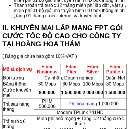
miễn phí 01 bộ giải mã truyền hình HD box thông minh
Thanh toán trả trước 12 tháng miễn phí lắp đặt , vật tự ,
miễn phí 01 bộ giải mã truyền hình HD box thông minh
, tặng 01 tháng cước internet và truyền hình.
II. KHUYẾN MẠI LẮP MẠNG FPT GÓI
CƯỚC TỐC ĐỘ CAO CHO CÔNG TY
TẠI HOÀNG HOA THÁM
( Bảng giá chưa bao gồm 10% VAT )
Fiber
Fiber
Fiber
Fiber
Mô tả dịch vụ
Business
Plus
Silver
Public +
Đối tượng
Cá nhân, Doanh nghiệp
Quán Net
Băng thông
60 Mbps
80 Mbps
100 Mbps
80 Mbps
Cước khuyến
800.000
1.500.000
2.000.000
1.500.000
mại
PHM
Phí hòa mạng
1.000.000
Trả sau hàng
500.000
tháng
Modem TPLink 741ND
Miễn phí hoà mạng + Tặng 1/2 tháng cước
Trả trước 6
thứ 7
tháng