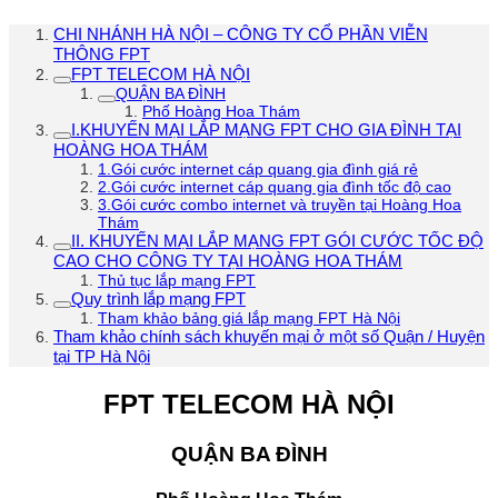
CHI NHÁNH HÀ NỘI – CÔNG TY CỔ PHẦN VIỄN
THÔNG FPT
FPT TELECOM HÀ NỘI
QUẬN BA ĐÌNH
Phố Hoàng Hoa Thám
I.KHUYẾN MẠI LẮP MẠNG FPT CHO GIA ĐÌNH TẠI
HOÀNG HOA THÁM
1.Gói cước internet cáp quang gia đình giá rẻ
2.Gói cước internet cáp quang gia đình tốc độ cao
3.Gói cước combo internet và truyền tại Hoàng Hoa
Thám
II. KHUYẾN MẠI LẮP MẠNG FPT GÓI CƯỚC TỐC ĐỘ
CAO CHO CÔNG TY TẠI HOÀNG HOA THÁM
Thủ tục lắp mạng FPT
Quy trình lắp mạng FPT
Tham khảo bảng giá lắp mạng FPT Hà Nội
Tham khảo chính sách khuyến mại ở một số Quận / Huyện
tại TP Hà Nội
FPT TELECOM HÀ NỘI
QUẬN BA ĐÌNH