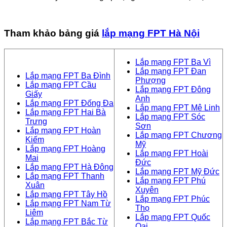
Tham khảo bảng giá
lắp mạng FPT Hà Nội
Lắp mạng FPT Ba Vì
Lắp mạng FPT Đan
Lắp mạng FPT Ba Đình
Phượng
Lắp mạng FPT Cầu
Lắp mạng FPT Đông
Giấy
Anh
Lắp mạng FPT Đống Đa
Lắp mạng FPT Mê Linh
Lắp mạng FPT Hai Bà
Lắp mạng FPT Sóc
Trưng
Sơn
Lắp mạng FPT Hoàn
Lắp mạng FPT Chương
Kiếm
Mỹ
Lắp mạng FPT Hoàng
Lắp mạng FPT Hoài
Mai
Đức
Lắp mạng FPT Hà Đông
Lắp mạng FPT Mỹ Đức
Lắp mạng FPT Thanh
Lắp mạng FPT Phú
Xuân
Xuyên
Lắp mạng FPT Tây Hồ
Lắp mạng FPT Phúc
Lắp mạng FPT Nam Từ
Thọ
Liêm
Lắp mạng FPT Quốc
Lắp mạng FPT Bắc Từ
Oai