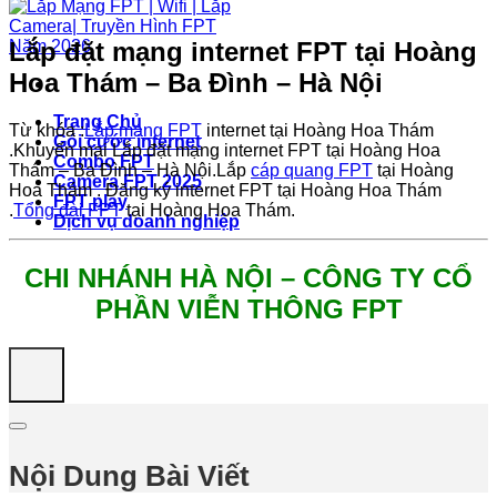
Lắp đặt mạng internet FPT tại Hoàng
Hoa Thám – Ba Đình – Hà Nội
Trang Chủ
Từ khóa :
Lắp mạng FPT
internet tại Hoàng Hoa Thám
Gói cước internet
.Khuyến mại Lắp đặt mạng internet FPT tại Hoàng Hoa
Combo FPT
Thám – Ba Đình – Hà Nội.Lắp
cáp quang FPT
tại Hoàng
Camera FPT 2025
Hoa Thám . Đăng ký internet FPT tại Hoàng Hoa Thám
FPT play
.
Tổng đài FPT
tại Hoàng Hoa Thám.
Dịch vụ doanh nghiệp
CHI NHÁNH HÀ NỘI – CÔNG TY CỔ
PHẦN VIỄN THÔNG FPT
Nội Dung Bài Viết