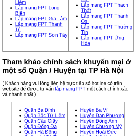
Liêm
Lắp mạng FPT Thạch
Lắp mạng FPT Long
Thất
Biên
Lắp mạng FPT Thanh
Lắp mạng FPT Gia Lâm
Oai
Lắp mạng FPT Thanh
Lắp mạng FPT Thường
Trì
Tín
Lắp mạng FPT Sơn Tây
Lắp mạng FPT Ứng
Hòa
Tham khảo chính sách khuyến mại ở
một số Quận / Huyện tại TP Hà Nội
( Khách hàng vui lòng liên hệ trực tiếp số hotline có trên
website để được tư vấn
lắp mạng FPT
một cách chính xác
và nhanh nhất )
Quận Ba Đình
Huyện Ba Vì
Quận Bắc Từ Liêm
Huyện Đan Phượng
Quận Cầu Giấy
Huyện Đông Anh
Quận Đống Đa
Huyện Chương Mỹ
Quận Hà Đông
Huyện Hoài Đức