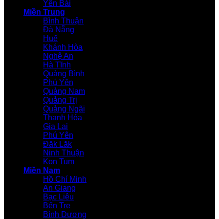
Yên Bái
Miền Trung
Bình Thuận
Đà Nẵng
Huế
Khánh Hòa
Nghệ An
Hà Tĩnh
Quảng Bình
Phú Yên
Quảng Nam
Quảng Trị
Quảng Ngãi
Thanh Hóa
Gia Lai
Phú Yên
Đăk Lăk
Ninh Thuận
Kon Tum
Miền Nam
Hồ Chí Minh
An Giang
Bạc Liêu
Bến Tre
Bình Dương