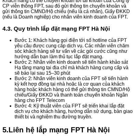
Khách hàng có thể chuyển khoản tới tài khoản của Công ty
CP viễn thông FPT, sau đó gửi thông tin chuyển khoản và
gửi thông tin CMND/Hộ chiếu (nếu là cá nhân), Giấy ĐKKD
(nếu là Doanh nghiệp) cho nhân viên kinh doanh của FPT.
4.3. Quy trình lắp đặt mạng FPT Hà Nội
Bước 1: Khách hàng gọi điện tới số hotline của FPT
yêu cầu được cung cấp dịch vụ. Các nhân viên chăm
sóc khách hàng sẽ tư vấn về các gói cước cũng như
hướng dẫn bạn làm thủ tục lắp đặt mạng.
Bước 2: Nhân viên kinh doanh sẽ tiến hành khảo sát
Hạ tầng mạng tại địa chỉ mà khách hàng cung cấp và
sẽ báo lại sau 15–30 phút
Bước 2: Nhân viên kinh doanh của FPT sẽ tiến hành
kỳ kết hợp đồng tại nhà hoặc là cơ quan của khách
hàng hoặc khách hàng có thể gửi thông tin CMND/Hộ
chiếu/Giấy ĐKKD và thanh toán chuyển khoản Ngân
hàng cho FPT Telecom
Bước 4: Kỹ thuật viên của FPT sẽ triển khai lắp đặt
dịch vụ cho khách hàng, hướng dẫn sử dụng, bàn giao
thiết bị và nghiệm thu đường truyền.
5.Liên hệ lắp mạng FPT Hà Nội