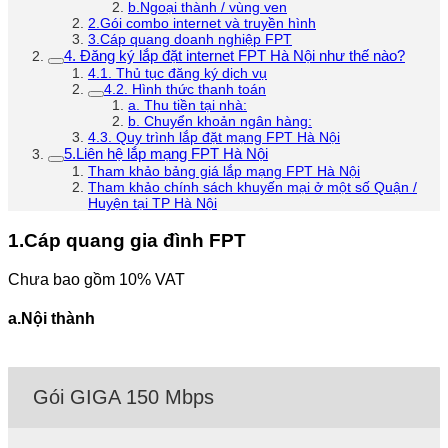
b.Ngoại thành / vùng ven
2.Gói combo internet và truyền hình
3.Cáp quang doanh nghiệp FPT
4. Đăng ký lắp đặt internet FPT Hà Nội như thế nào?
4.1. Thủ tục đăng ký dịch vụ
4.2. Hình thức thanh toán
a. Thu tiền tại nhà:
b. Chuyển khoản ngân hàng:
4.3. Quy trình lắp đặt mạng FPT Hà Nội
5.Liên hệ lắp mạng FPT Hà Nội
Tham khảo bảng giá lắp mạng FPT Hà Nội
Tham khảo chính sách khuyến mại ở một số Quận /
Huyện tại TP Hà Nội
1.Cáp quang gia đình FPT
Chưa bao gồm 10% VAT
a.Nội thành
Gói GIGA 150 Mbps