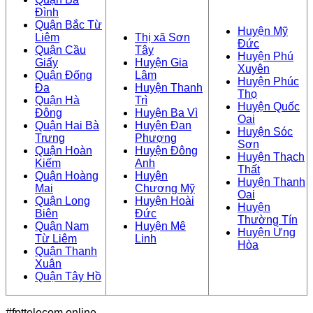
Đình
Quận Bắc Từ
Huyện Mỹ
Liêm
Thị xã Sơn
Đức
Quận Cầu
Tây
Huyện Phú
Giấy
Huyện Gia
Xuyên
Quận Đống
Lâm
Huyện Phúc
Đa
Huyện Thanh
Thọ
Quận Hà
Trì
Huyện Quốc
Đông
Huyện Ba Vì
Oai
Quận Hai Bà
Huyện Đan
Huyện Sóc
Trưng
Phượng
Sơn
Quận Hoàn
Huyện Đông
Huyện Thạch
Kiếm
Anh
Thất
Quận Hoàng
Huyện
Huyện Thanh
Mai
Chương Mỹ
Oai
Quận Long
Huyện Hoài
Huyện
Biên
Đức
Thường Tín
Quận Nam
Huyện Mê
Huyện Ứng
Từ Liêm
Linh
Hòa
Quận Thanh
Xuân
Quận Tây Hồ
#fpttelecom.online