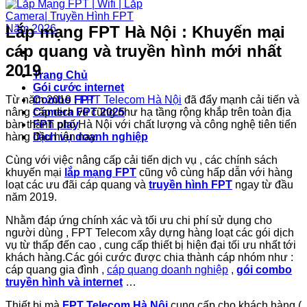
Lắp mạng FPT Hà Nội : Khuyến mại
cáp quang và truyền hình mới nhất
2019
Trang Chủ
Gói cước internet
Từ năm 2019 ,
FPT Telecom Hà Nội
đã đẩy mạnh cải tiến và
Combo FPT
nâng cấp dịch vụ cũng như hạ tầng rộng khắp trên toàn địa
Camera FPT 2025
bàn thành phố Hà Nội với chất lượng và công nghệ tiên tiến
FPT play
hàng đầu hiện nay.
Dịch vụ doanh nghiệp
Cùng với việc nâng cấp cải tiến dịch vụ , các chính sách
khuyến mại
lắp mạng FPT
cũng vô cùng hấp dẫn với hàng
loạt các ưu đãi cáp quang và
truyền hình FPT
ngay từ đầu
năm 2019.
Nhằm đáp ứng chính xác và tối ưu chi phí sử dụng cho
người dùng , FPT Telecom xây dựng hàng loạt các gói dịch
vụ từ thấp đến cao , cung cấp thiết bị hiện đại tối ưu nhất tới
khách hàng.Các gói cước được chia thành cáp nhóm như :
cáp quang gia đình ,
cáp quang doanh nghiệp
,
gói combo
truyền hình và internet
…
Thiết bị mà
FPT Telecom Hà Nội
cung cấp cho khách hàng (