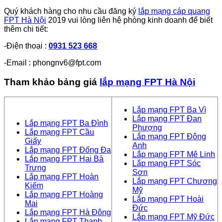
Quý khách hàng cho nhu cầu đăng ký
lắp mạng cáp quang
FPT Hà Nội
2019 vui lòng liên hệ phòng kinh doanh để biết
thêm chi tiết:
-Điện thoại :
0931 523 668
-Email : phongnv6@fpt.com
Tham khảo bảng giá
lắp mạng FPT Hà Nội
Lắp mạng FPT Ba Vì
Lắp mạng FPT Đan
Lắp mạng FPT Ba Đình
Phượng
Lắp mạng FPT Cầu
Lắp mạng FPT Đông
Giấy
Anh
Lắp mạng FPT Đống Đa
Lắp mạng FPT Mê Linh
Lắp mạng FPT Hai Bà
Lắp mạng FPT Sóc
Trưng
Sơn
Lắp mạng FPT Hoàn
Lắp mạng FPT Chương
Kiếm
Mỹ
Lắp mạng FPT Hoàng
Lắp mạng FPT Hoài
Mai
Đức
Lắp mạng FPT Hà Đông
Lắp mạng FPT Mỹ Đức
Lắp mạng FPT Thanh