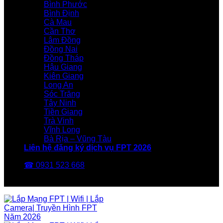
Bình Phước
Bình Định
Cà Mau
Cần Thơ
Lâm Đồng
Đồng Nai
Đồng Tháp
Hậu Giang
Kiên Giang
Long An
Sóc Trăng
Tây Ninh
Tiền Giang
Trà Vinh
Vĩnh Long
Bà Rịa – Vũng Tàu
Liên hệ đăng ký dịch vụ FPT 2026
☎ 0931 523 668
FPT Telecom -Nhà Mạng FPT