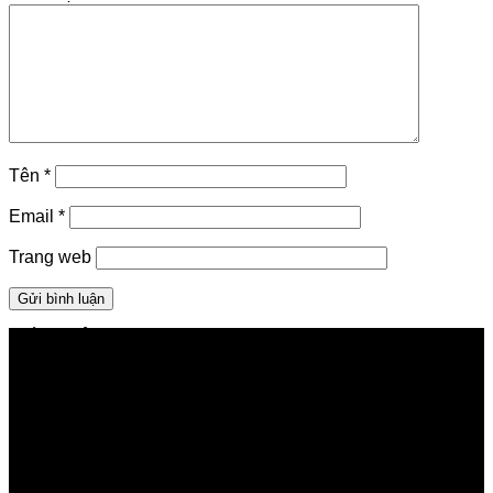
Tên
*
Email
*
Trang web
GIỚI THIỆU FPT TELECOM
Công ty Cổ phần Viễn thông FPT
Tầng 9, Block A, FPT Tower 10 Phạm Văn Bạch, Cầu
Giấy, Hà Nội