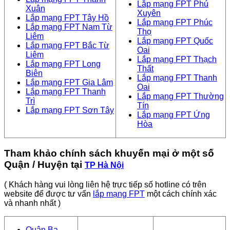
Lắp mạng FPT Phú
Xuân
Xuyên
Lắp mạng FPT Tây Hồ
Lắp mạng FPT Phúc
Lắp mạng FPT Nam Từ
Thọ
Liêm
Lắp mạng FPT Quốc
Lắp mạng FPT Bắc Từ
Oai
Liêm
Lắp mạng FPT Thạch
Lắp mạng FPT Long
Thất
Biên
Lắp mạng FPT Thanh
Lắp mạng FPT Gia Lâm
Oai
Lắp mạng FPT Thanh
Lắp mạng FPT Thường
Trì
Tín
Lắp mạng FPT Sơn Tây
Lắp mạng FPT Ứng
Hòa
Tham khảo chính sách khuyến mại ở một số
Quận / Huyện tại
TP Hà Nội
( Khách hàng vui lòng liên hệ trực tiếp số hotline có trên
website để được tư vấn
lắp mạng FPT
một cách chính xác
và nhanh nhất )
Quận Ba