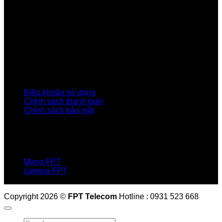
Về Chúng Tôi
Giới thiệu FPT
Liên kết Thành viên
Khách hàng Đối tác
Tuyển dụng
Tập đoàn FPT
Điều Khoản, Chính Sách
Điều khoản sử dụng
Chính sách thanh toán
Chính sách bảo mật
LIÊN HỆ
Hotline:0931 523 668
Báo hỏng :
1900 6600
Mạng FPT
camera FPT
Email: QuyetPN@fpt.com
Copyright 2026 ©
FPT Telecom
Hotline : 0931 523 668